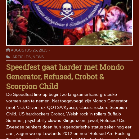
AUGUSTUS 26, 2015
ARTICLES
,
NEWS
Speedfest gaat harder met Mondo
Generator, Refused, Crobot &
Scorpion Child
De Speedfest line-up begint zo langzamerhand groteske
vormen aan te nemen. Net toegevoegd zijn Mondo Generator
(met Nick Oliveri, ex-QOTSA/Kyuss), classic rockers Scorpion
Child, US hardrockers Crobot, Welsh rock ’n rollers Buffalo
Summer, psychobilly clowns Klingonz en, jawel, Refused! Die
Zweedse punkers doen hun legendarische status zeker nog eer
aan, zagen we op Lowlands 2012 en nee ‘Refused Are Fucking