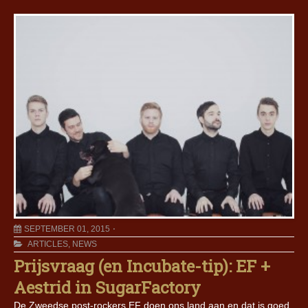
SEPTEMBER 01, 2015
ARTICLES
,
NEWS
Prijsvraag (en Incubate-tip): EF +
Aestrid in SugarFactory
De Zweedse post-rockers EF doen ons land aan en dat is goed