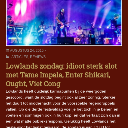
AUGUSTUS 24, 2015
ARTICLES
,
REVIEWS
Lowlands zondag: idioot sterk slot
met Tame Impala, Enter Shikari,
Ought, Viet Cong
Lowlands heeft duidelijk karmapunten bij de weergoden
gescoord, want de slotdag begint ook al zeer zonnig. Sterker:
het duurt tot middernacht voor de voorspelde regendruppels
vallen. Op die derde festivaldag voel je het toch in je benen en
voeten en sommigen ook in hun kop, en dat vertaalt zich dan in
een wat matte publieksrespons. Gelukkig heeft Lowlands het
beste voor het laatst bewaard: de zondag is van 13.00 tot