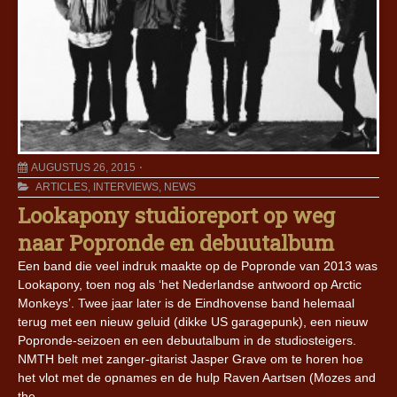
AUGUSTUS 26, 2015
ARTICLES
,
INTERVIEWS
,
NEWS
Lookapony studioreport op weg
naar Popronde en debuutalbum
Een band die veel indruk maakte op de Popronde van 2013 was
Lookapony, toen nog als ‘het Nederlandse antwoord op Arctic
Monkeys’. Twee jaar later is de Eindhovense band helemaal
terug met een nieuw geluid (dikke US garagepunk), een nieuw
Popronde-seizoen en een debuutalbum in de studiosteigers.
NMTH belt met zanger-gitarist Jasper Grave om te horen hoe
het vlot met de opnames en de hulp Raven Aartsen (Mozes and
the