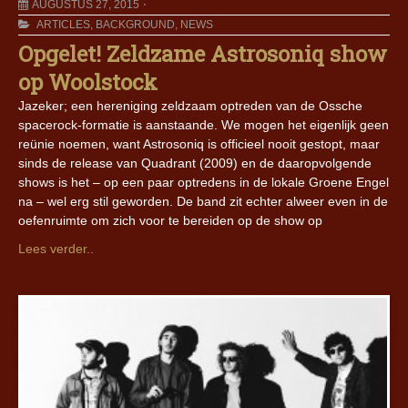
AUGUSTUS 27, 2015
ARTICLES
,
BACKGROUND
,
NEWS
Opgelet! Zeldzame Astrosoniq show
op Woolstock
Jazeker; een hereniging zeldzaam optreden van de Ossche
spacerock-formatie is aanstaande. We mogen het eigenlijk geen
reünie noemen, want Astrosoniq is officieel nooit gestopt, maar
sinds de release van Quadrant (2009) en de daaropvolgende
shows is het – op een paar optredens in de lokale Groene Engel
na – wel erg stil geworden. De band zit echter alweer even in de
oefenruimte om zich voor te bereiden op de show op
Lees verder..