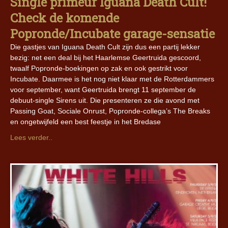
Single primeur Iguana Death Cult!
Check de komende
Popronde/Incubate garage-sensatie
Die gastjes van Iguana Death Cult zijn dus een partij lekker
bezig: net een deal bij het Haarlemse Geertruida gescoord,
twaalf Popronde-boekingen op zak en ook gestrikt voor
Incubate. Daarmee is het nog niet klaar met de Rotterdammers
voor september, want Geertruida brengt 11 september de
debuut-single Sirens uit. Die presenteren ze die avond met
Passing Goat, Sociale Onrust, Popronde-collega’s The Breaks
en ongetwijfeld een best feestje in het Bredase
Lees verder..