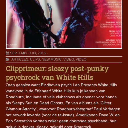
SEPTEMBER 03, 2015
ARTICLES
,
CLIPS
,
NEW MUSIC
,
VIDEO
,
VIDEO
Clipprimeur: sleazy post-punky
psychrock van White Hills
Oren gespitst want Eindhoven psych Lab Presents White Hills
vanavond in de Effenaar! White Hills kun je kennen van
Roadburn, Incubate of vele clubshows als opener voor bands
als Sleepy Sun en Dead Ghosts. En van albums als ‘Glitter
Glamour Atrocity’, waarvoor Roadburn-fotograaf Paul Verhagen
het artwork leverde (voor de re-issue). Amerikanen Dave W. en
Ego Sensation vormen zeker geen doorsnee psychband, hun
geluid is donker, sleazy, gekruid door Krautrock,