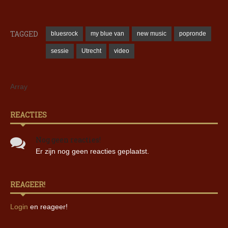
TAGGED
bluesrock
my blue van
new music
popronde
sessie
Utrecht
video
Array
REACTIES
Nog geen reacties!
Er zijn nog geen reacties geplaatst.
REAGEER!
Login
en reageer!