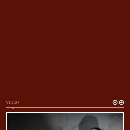
VIDEO

