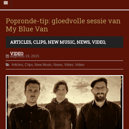
Popronde-tip: gloedvolle sessie van
My Blue Van
ARTICLES
,
CLIPS
,
NEW MUSIC
,
NEWS
,
VIDEO
,
VIDEO
augustus 19, 2015
Articles
,
Clips
,
New Music
,
News
,
Video
,
Video