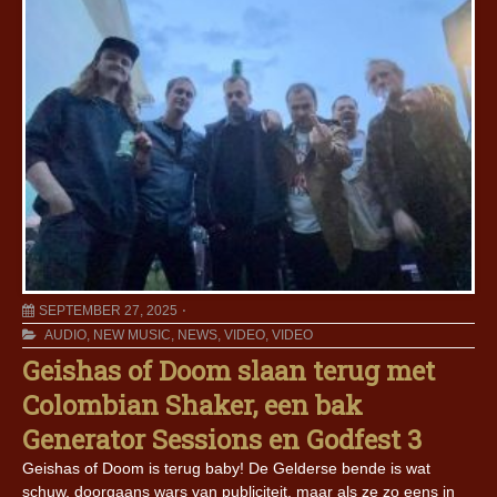
SEPTEMBER 27, 2025
AUDIO
,
NEW MUSIC
,
NEWS
,
VIDEO
,
VIDEO
Geishas of Doom slaan terug met
Colombian Shaker, een bak
Generator Sessions en Godfest 3
Geishas of Doom is terug baby! De Gelderse bende is wat
schuw, doorgaans wars van publiciteit, maar als ze zo eens in