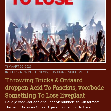
MAART 06, 2026
CLIPS
,
NEW MUSIC
,
NEWS
,
ROADBURN
,
VIDEO
,
VIDEO
Throwing Bricks & Ontaard
droppen Acid To Fascists, voorbode
Something To Lose liveplaat
Houd je vast voor een drie-, nee vierdubbele tip van formaat:
Throwing Bricks en Ontaard geven Something To Lose uit.