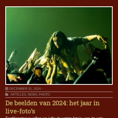
DECEMBER 31, 2024
ARTICLES
,
NEWS
,
PHOTO
De beelden van 2024: het jaar in
live-foto’s
Traditiegetrouw willen we jullie de vetste foto’s, van de vele