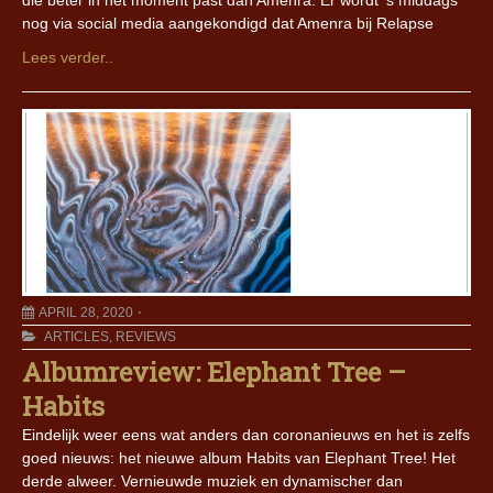
die beter in het moment past dan Amenra. Er wordt ‘s middags
nog via social media aangekondigd dat Amenra bij Relapse
Lees verder..
APRIL 28, 2020
ARTICLES
,
REVIEWS
Albumreview: Elephant Tree –
Habits
Eindelijk weer eens wat anders dan coronanieuws en het is zelfs
goed nieuws: het nieuwe album Habits van Elephant Tree! Het
derde alweer. Vernieuwde muziek en dynamischer dan