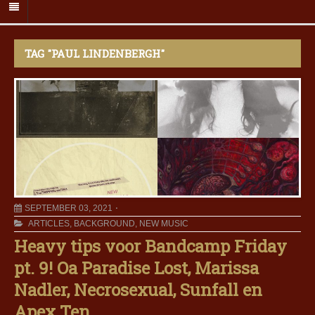
TAG "PAUL LINDENBERGH"
SEPTEMBER 03, 2021
ARTICLES
,
BACKGROUND
,
NEW MUSIC
Heavy tips voor Bandcamp Friday
pt. 9! Oa Paradise Lost, Marissa
Nadler, Necrosexual, Sunfall en
Apex Ten