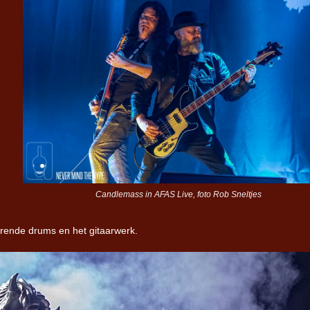
Iron Jinn doopt vers epos 
Futurist en munt Reich and
Roll-stijl
Candlemass in AFAS Live, foto Rob Sneltjes
erende drums en het gitaarwerk.