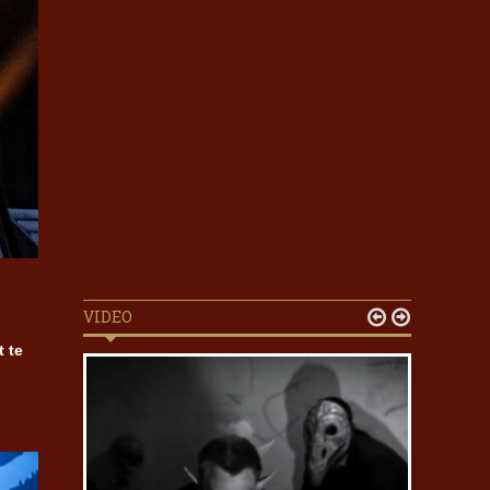
VIDEO


t te