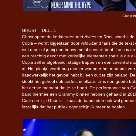
Ghost in
GHOST – DEEL 1
Ghost opent de kerkdeuren met
Ashes
en
Rats,
waarbij de
Copia – wordt bijgestaan door vijfduizend fans die de tekst d
niet meer of je bij een heavy metal concert bent. Toch is 
een prachtig decor met kerkelijke elementen zoals je die 
Copia zelf is afgebeeld, statige trappen en een zevental n
af. Het plaatje wordt nog mooier wanneer het maatpak verru
daadwerkelijk het gevoel hebt bij een cult te zijn beland. 
steekt het geheel ook perfect in elkaar. Er is een goede ba
het eerste moment dat je ze hoort. De performance van
Cir
band hiermee een Grammy binnen hebben gehaald in 2016 (
Copia en zijn Ghouls – zoals de bandleden ook wel genoem
inzet lijkt dat het publiek ogenschijnlijk meer te boeien.