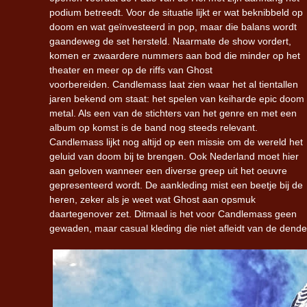
podium betreedt. Voor de situatie lijkt er wat beknibbeld op
doom en wat geïnvesteerd in pop, maar die balans wordt
gaandeweg de set hersteld. Naarmate de show vordert,
komen er zwaardere nummers aan bod die minder op het
theater en meer op de riffs van Ghost
voorbereiden. Candlemass laat zien waar het al tientallen
jaren bekend om staat: het spelen van keiharde epic doom
metal. Als een van de stichters van het genre en met een
album op komst is de band nog steeds relevant.
Candlemass lijkt nog altijd op een missie om de wereld het
geluid van doom bij te brengen. Ook Nederland moet hier
aan geloven wanneer een diverse greep uit het oeuvre
gepresenteerd wordt. De aankleding mist een beetje bij de
heren, zeker als je weet wat Ghost aan opsmuk
daartegenover zet. Ditmaal is het voor Candlemass geen
gewaden, maar casual kleding die niet afleidt van de dend