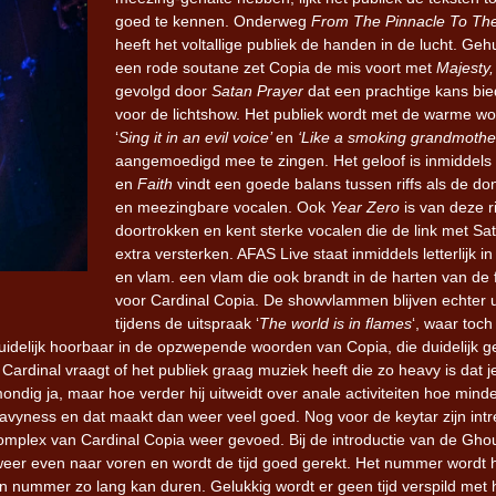
goed te kennen. Onderweg
From The Pinnacle To The
heeft het voltallige publiek de handen in de lucht. Gehu
een rode soutane zet Copia de mis voort met
Majesty
gevolgd door
Satan Prayer
dat een prachtige kans bie
voor de lichtshow. Het publiek wordt met de warme w
‘
Sing it in an evil voice’
en
‘Like a smoking grandmothe
aangemoedigd mee te zingen. Het geloof is inmiddels 
en
Faith
vindt een goede balans tussen riffs als de do
en meezingbare vocalen. Ook
Year Zero
is van deze ri
doortrokken en kent sterke vocalen die de link met Sa
extra versterken. AFAS Live staat inmiddels letterlijk in
en vlam. een vlam die ook brandt in de harten van de 
voor Cardinal Copia. De showvlammen blijven echter u
tijdens de uitspraak ‘
The world is in flames
‘, waar toch
uidelijk hoorbaar in de opzwepende woorden van Copia, die duidelijk 
ardinal vraagt of het publiek graag muziek heeft die zo heavy is dat j
dig ja, maar hoe verder hij uitweidt over anale activiteiten hoe minde
avyness en dat maakt dan weer veel goed. Nog voor de keytar zijn int
complex van Cardinal Copia weer gevoed. Bij de introductie van de Gho
 weer even naar voren en wordt de tijd goed gerekt. Het nummer wordt 
jn nummer zo lang kan duren. Gelukkig wordt er geen tijd verspild met 