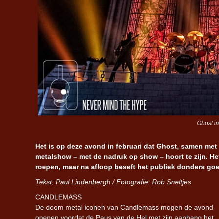
Ghost in
Het is op deze avond in februari dat Ghost, samen m
metalshow – met de nadruk op show – hoort te zijn. Het 
roepen, maar na afloop beseft het publiek donders go
Tekst:
Paul Lindenbergh / Fotografie: Rob Sneltjes
CANDLEMASS
De doom metal iconen van Candlemass mogen de avond
openen voordat de Paus van de Hel met zijn aanhang het