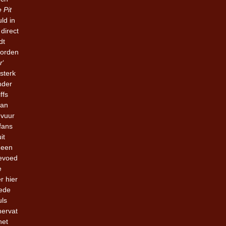
 Pit
ld in
,
direct
dt
oorden
r
‘
sterk
nder
ffs
tan
 vuur
fans
it
 een
gevoed
e
r hier
rede
uls
hervat
het