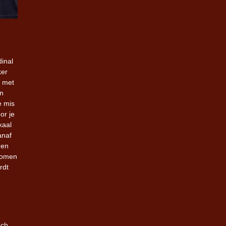
dinal
ker
d met
in
e mis
or je
kaal
anaf
 en
 komen
rdt
och