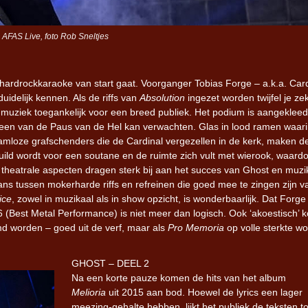
 AFAS Live, foto Rob Sneltjes
 hardrockkaraoke van start gaat. Voorganger Tobias Forge – a.k.a. Car
uidelijk kennen. Als de riffs van
Absolution
ingezet worden twijfel je ze
de muziek toegankelijk voor een breed publiek. Het podium is aangeklee
alleen van de Paus van de Hel kan verwachten. Glas in lood ramen waar
aamloze grafschenders die de Cardinal vergezellen in de kerk, maken d
ild wordt voor een soutane en de ruimte zich vult met wierook, waardo
De theatrale aspecten dragen sterk bij aan het succes van Ghost en muzi
lans tussen mokerharde riffs en refreinen die goed mee te zingen zijn v
ice
, zowel in muzikaal als in show opzicht, is wonderbaarlijk. Dat Forge
Best Metal Performance) is niet meer dan logisch. Ook ‘akoestisch’
d worden – goed uit de verf, maar als
Pro Memoria
op volle sterkte wo
GHOST – DEEL 2
Na een korte pauze komen de hits van het album
Melioria
uit 2015 aan bod. Hoewel de lyrics een lager
meezing-gehalte hebben, lijkt het publiek de teksten t