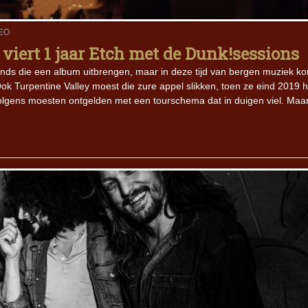
EO
Iron Jinn doopt vers epos 
Futurist en munt Reich and
viert 1 jaar Etch met de Dunk!sessions
Roll-stijl
bands die een album uitbrengen, maar in deze tijd van bergen muziek k
k Turpentine Valley moest die zure appel slikken, toen ze eind 2019 
olgens moesten ontgelden met een tourschema dat in duigen viel. Maar