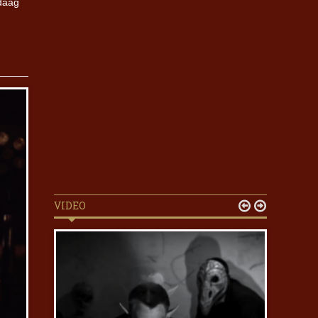
ndaag
VIDEO

