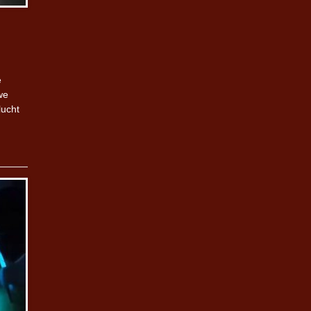
e
we
lucht