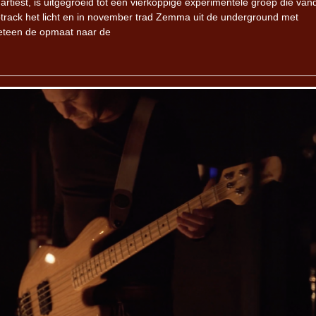
rtiest, is uitgegroeid tot een vierkoppige experimentele groep die va
olotrack het licht en in november trad Zemma uit de underground met
meteen de opmaat naar de