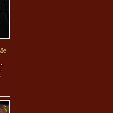
Me
de
n:
t