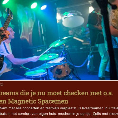
EO
treams die je nu moet checken met o.a.
 en Magnetic Spacemen
t met alle concerten en festivals verplaatst, is livestreamen in luttel
is in het comfort van eigen huis, moshen in je eentje. Zelfs met nieu