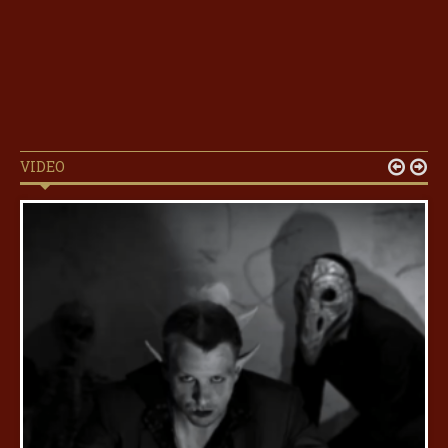
VIDEO

