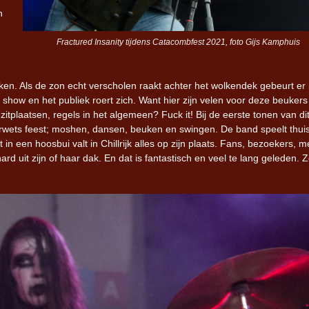
n
Fractured Insanity tijdens Catacombfest 2021, foto Gijs Kamphuis
aken.
Als de zon echt verscholen raakt achter het wolkendek gebeurt er i
show en het publiek roert zich. Want hier zijn velen voor deze beukers
plaatsen, regels in het algemeen? Fuck it! Bij de eerste tonen van di
erwets feest; moshen, dansen, beuken en swingen. De band speelt thui
 in een hoosbui valt in Chillrijk alles op zijn plaats. Fans, bezoekers, 
rd uit zijn of haar dak. En dat is fantastisch en veel te lang geleden. 