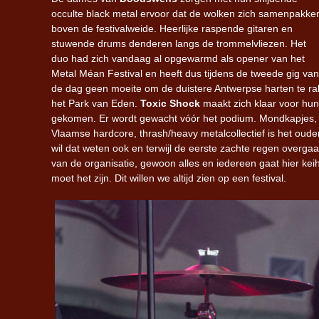
occulte black metal ervoor dat de wolken zich samenpakke
boven de festivalweide. Heerlijke raspende gitaren en
stuwende drums denderen langs de trommelvliezen. Het
duo had zich vandaag al opgewarmd als opener van het
Metal Méan Festival en heeft dus tijdens de tweede gig van
de dag geen moeite om de duistere Antwerpse harten te r
het Park van Eden.
Toxic Shock
maakt zich klaar voor hun 
gekomen. Er wordt gewacht vóór het podium. Mondkapjes, zit
Vlaamse hardcore, thrash/heavy metalcollectief is het oud
wil dat weten ook en terwijl de eerste zachte regen overgaat
van de organisatie, gewoon alles en iedereen gaat hier keiha
moet het zijn. Dit willen we altijd zien op een festival.