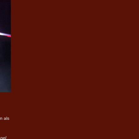
n als
pel