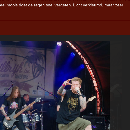
oveel moois doet de regen snel vergeten. Licht verkleumd, maar zeer