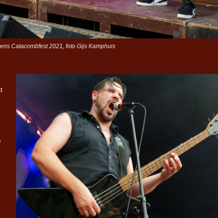
dens Catacombfest 2021, foto Gijs Kamphuis
t
e