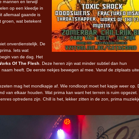
e mannen en terwijl
elen op een kleedje in
it allemaal gaande is
 groen, wat betekent
iet onverdienstelijk. De
prima. Iets wat
 begin van de dag. Het
orks Of The Flesh
. Deze heren zijn wat minder subtiel dan hun
 naam heeft. De eerste nekjes bewegen al mee. Vanaf de zitplaats uite
gezeten mag het mondkapje af. Wie rondloopt moet het kapje weer op. 
nd van elkaar houden. Wat prima kan want het terrein is ruim opgezet.
 genres optredens zijn. Chill is het, lekker zitten in de zon, prima muziek