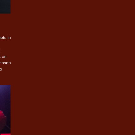
ets in
t
s en
mensen
Zo