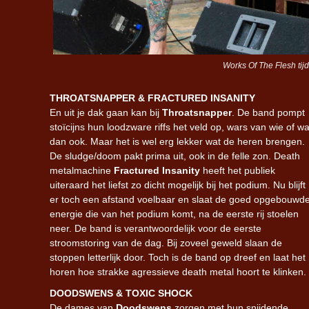
Works Of The Flesh tij
THROATSNAPPER & FRACTURED INSANITY
En uit je dak gaan kan bij
Throatsnapper
. D
e band pompt
stoïcijns hun loodzware riffs het veld op, wars van wie of wa
dan ook. Maar het is wel erg lekker wat de heren brengen.
De sludge/doom pakt prima uit, ook in de felle zon. Death
metalmachine
Fractured Insanity
heeft
het publiek
uiteraard het liefst zo dicht mogelijk bij het podium. Nu blijft
er toch een afstand voelbaar en slaat de goed opgebouwd
energie die van het podium komt, na de eerste rij stoelen
neer. De band is verantwoordelijk voor de eerste
stroomstoring van de dag. Bij zoveel geweld slaan de
stoppen letterlijk door. Toch is de band op dreef en laat het
horen hoe strakke agressieve death metal hoort te klinken.
DOODSWENS & TOXIC SHOCK
De dames van
Doodswens
zorgen met hun snijdende