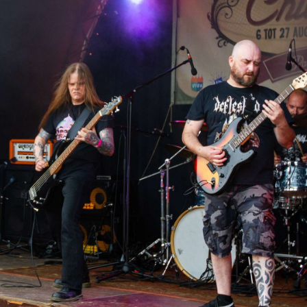
Iron Jinn doopt vers epos 
Futurist en munt Reich and
Roll-stijl