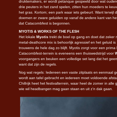
druktemakers, er wordt petanque gespeeld door wat ouder
drie peuters in het zand spelen, zitten hun moeders te keuv
het gras. Kortom; een park waar iets gebeurt. Want terwijl d
doemen er zware geluiden op vanaf de andere kant van het
dat Catacombfest is begonnen.
MYOTIS & WORKS OF THE FLESH
Het lokale
Myotis
trekt de boel op gang en doet dat zeker n
metal-deathcore mix is behoorlijk agressief en het geluid is 
trouwens de hele dag zo blijft. Myotis zorgt voor een prima
Catacombfest-terrein is eveneens een thuiswedstrijd voor
W
voorgangers en beuken een volledige set lang dat het geen
want dat zijn de regels.
Nog wat regels: Iedereen een vaste zitplaats en eenmaal 
wordt aan tafel gebracht en iedereen moet voldoende afsta
Chillrijk heet het festivalterrein, waar heel de zomer in alle
wie wil headbangen mag gaan staan en uit z’n dak gaan.