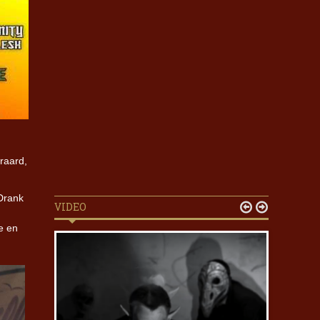
raard,
Drank
VIDEO


je en