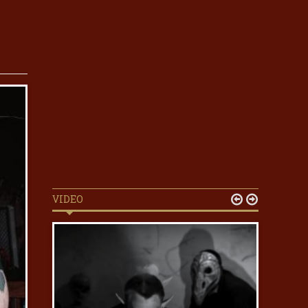
VIDEO

