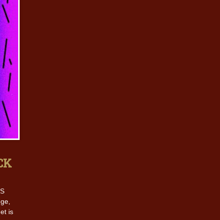
ICK
SS
nge,
et is