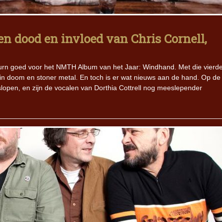
Iron Jinn doopt vers epos 
Futurist en munt Reich and
n dood en invloed van Chris Cornell,
Roll-stijl
turn goed voor het NMTH Album van het Jaar: Windhand. Met die vierde
 in doom en stoner metal. En toch is er wat nieuws aan de hand. Op de
eslopen, en zijn de vocalen van Dorthia Cottrell nog meeslepender