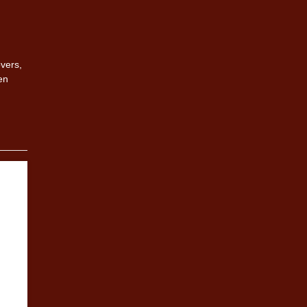
vers,
en