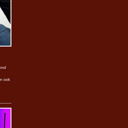
aamd
an ook