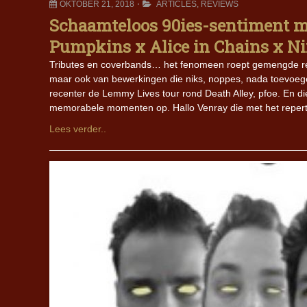
OKTOBER 21, 2018
ARTICLES
,
REVIEWS
Schaamteloos 90ies-sentiment m
Pumpkins x Alice in Chains x N
Tributes en coverbands… het fenomeen roept gemengde react
maar ook van bewerkingen die niks, noppes, nada toevoege
recenter de Lemmy Lives tour rond Death Alley, pfoe. En d
memorabele momenten op. Hallo Venray die met het repert
Lees verder..