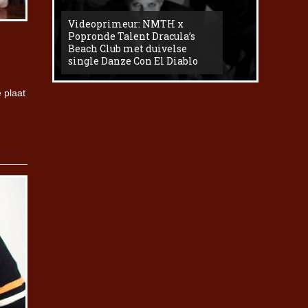
Videoprimeur: NMTH x
The
Popronde Talent Dracula’s
Zemma s
Beach Club met duivelse
underg
single Danze Con El Diablo
livesess
 plaat