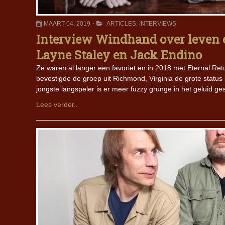
MAART 04, 2019
ARTICLES
,
INTERVIEWS
Interview Windhand over leven e
Layne Staley en Jack Endino
Ze waren al langer een favoriet en in 2018 met Eternal Re
bevestigde de groep uit Richmond, Virginia de grote status
jongste langspeler is er meer fuzzy grunge in het geluid g
Lees verder..