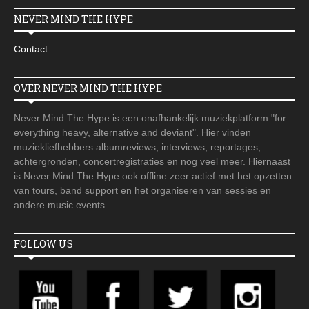
NEVER MIND THE HYPE
Contact
OVER NEVER MIND THE HYPE
Never Mind The Hype is een onafhankelijk muziekplatform "for
everything heavy, alternative and deviant". Hier vinden
muziekliefhebbers albumreviews, interviews, reportages,
achtergronden, concertregistraties en nog veel meer. Hiernaast
is Never Mind The Hype ook offline zeer actief met het opzetten
van tours, band support en het organiseren van sessies en
andere music events.
FOLLOW US