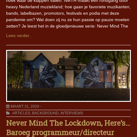
hoek waar de klappen vallen. NMTH maakt een rondgang door
heavy Nederland muziekland; hoe gaan je favoriete muzikanten,
bands, labelbazen, promotors, festivals en podia met deze
pandemie om? Wat doen zij nu ze hun passie op pauze moeten
zetten? Je leest het in de gloedjenieuwe serie: Never Mind The
Lees verder..
MAART 31, 2020
ARTICLES
,
BACKGROUND
,
INTERVIEWS
Never Mind The Lockdown, Here’s…
Baroeg programmeur/directeur