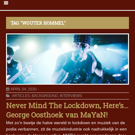
TAG "WOUTER HOMMEL"
APRIL 04, 2020
ARTICLES
,
BACKGROUND
,
INTERVIEWS
Never Mind The Lockdown, Here’s…
George Oosthoek van MaYaN!
Met zo’n beetje de halve wereld in lockdown en muziek van de
podia verbannen, zit de muziekindustrie ook nadrukkelijk in een