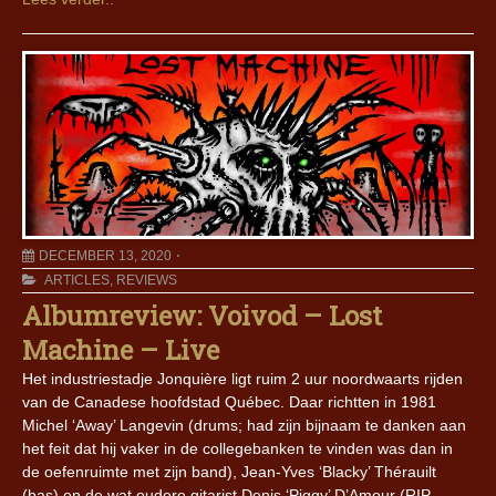
DECEMBER 13, 2020
ARTICLES
,
REVIEWS
Albumreview: Voivod – Lost
Machine – Live
Het industriestadje Jonquière ligt ruim 2 uur noordwaarts rijden
van de Canadese hoofdstad Québec. Daar richtten in 1981
Michel ‘Away’ Langevin (drums; had zijn bijnaam te danken aan
het feit dat hij vaker in de collegebanken te vinden was dan in
de oefenruimte met zijn band), Jean-Yves ‘Blacky’ Thérauilt
(bas) en de wat oudere gitarist Denis ‘Piggy’ D’Amour (RIP,