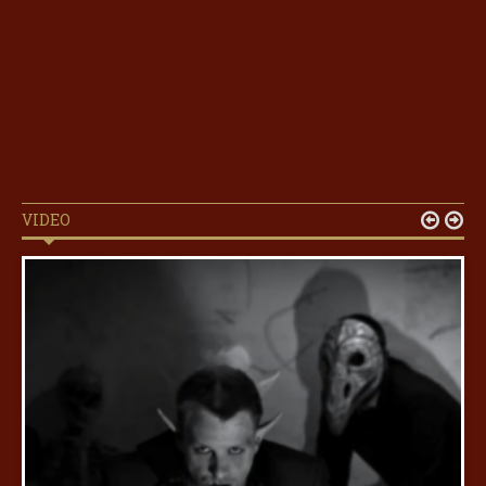
VIDEO

