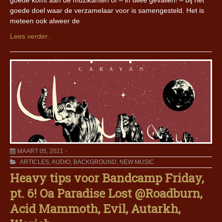
goede komt aan de muzikanten of – in twee gevallen! – bij het
goede doel waar de verzamelaar voor is samengesteld. Het is
meteen ook alweer de
Lees verder..
MAART 05, 2021
ARTICLES
,
AUDIO
,
BACKGROUND
,
NEW MUSIC
Heavy tips voor Bandcamp Friday,
pt. 6! Oa Paradise Lost @Roadburn,
Acid Mammoth, Evil, Autarkh,