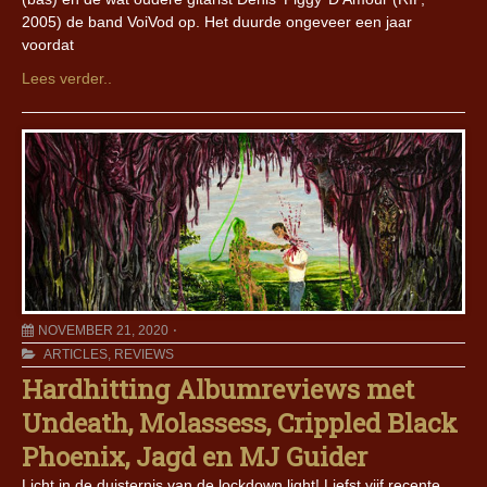
2005) de band VoiVod op. Het duurde ongeveer een jaar
voordat
Lees verder..
NOVEMBER 21, 2020
ARTICLES
,
REVIEWS
Hardhitting Albumreviews met
Undeath, Molassess, Crippled Black
Phoenix, Jagd en MJ Guider
Licht in de duisternis van de lockdown light! Liefst vijf recente