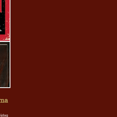
rma
ijdag