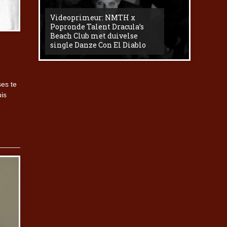
Videoprimeur: NMTH x
The
Popronde Talent Dracula’s
Zemma s
Beach Club met duivelse
underg
single Danze Con El Diablo
livesess
ses te
uis