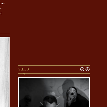
rden
en
rd.
VIDEO

