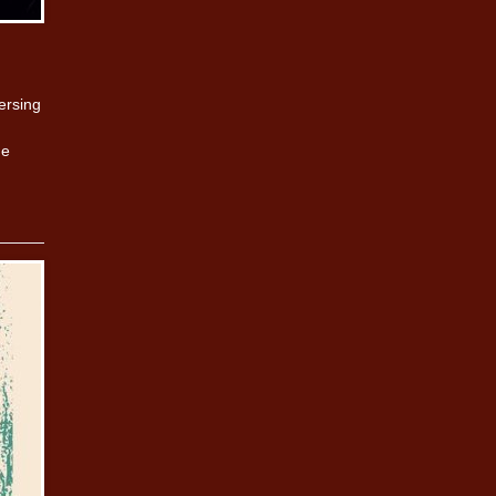
ersing
de