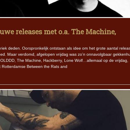
Iron Jinn doopt vers epos 
Futurist en munt Reich and
Roll-stijl
we releases met o.a. The Machine,
iek deden. Oorspronkelijk ontstaan als idee om het grote aantal relea
ebloed. Maar verdomd, afgelopen vrijdag was zo’n onnavolgbaar gekkenh
GGOLDDD, The Machine, Hackberry, Lone Wolf…allemaal op de vrijdag,
t Rotterdamse Between the Rats and