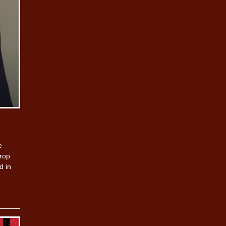
e
arop
d in