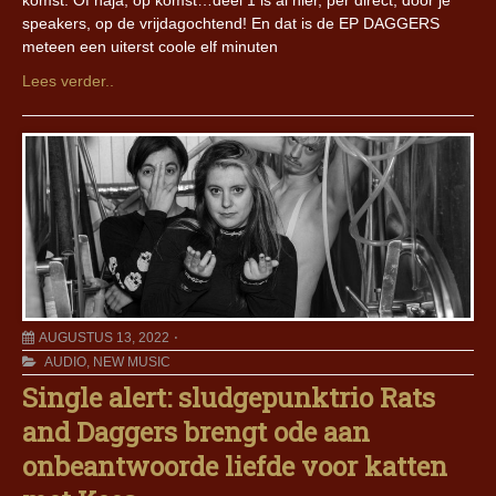
komst. Of naja, op komst…deel 1 is al hier, per direct, door je
speakers, op de vrijdagochtend! En dat is de EP DAGGERS
meteen een uiterst coole elf minuten
Lees verder..
AUGUSTUS 13, 2022
AUDIO
,
NEW MUSIC
Single alert: sludgepunktrio Rats
and Daggers brengt ode aan
onbeantwoorde liefde voor katten