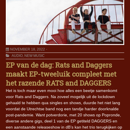
NOVEMBER 18, 2022
AUDIO
,
NEW MUSIC
EP van de dag: Rats and Daggers
maakt EP-tweeluik compleet met
het razende RATS and DAGGERS
Het is toch maar even mooi hoe alles een beetje samenkomt
voor Rats and Daggers. Na zoveel mogelijk uit de lockdown
gehaald te hebben qua singles en shows, duurde het niet lang
voordat de Utrechtse band nog een tandje harder doorknalde
post-pandemie. Want potverdorie, met 20 shows op Popronde,
diverse andere gigs, deel 1 van de EP getiteld DAGGERS en
een aanstaande releaseshow in dB’s kan het trio terugkijken op