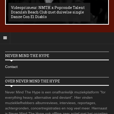
Videoprimeur: NMTH x Popronde Talent
Dracula’s Beach Club met duivelse single
Danze Con El Diablo
NEVER MIND THE HYPE
Contact
OVER NEVER MIND THE HYPE
Never Mind The Hype is een onafhankelijk muziekplatform "for
everything heavy, alternative and deviant". Hier vinden
muziekliefhebbers albumreviews, interviews, reportages,
achtergronden, concertregistraties en nog veel meer. Hiernaast
is Never Mind The Hype ook offline zeer actief met het opzetten