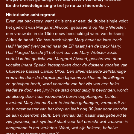
En die tweedelige single tref je nu aan hieronder…
Historische achtergrond
Even wat backstory, want dit is ons er een: de dubbelsingle volgt
het gedicht van Margaret Atwood, gebaseerd op Mary Webster,
een vrouw die in de 16de eeuw beschuldigd werd van hekserij.
Aldus de band:
”De two-track single Mary bevat de intro track
Half Hanged (vernoemd naar de EP naam) en de track Mary.
Half Hanged beschrijft het verhaal van Mary Webster zoals
verteld in het gedicht van Margaret Atwood, geschreven door
vocalist Imara Speek, ingesproken door de duistere vocalen van
Chileense bassist Camilo Ulloa. Een alleenstaande zelfstandige
vrouw die door de dorpelingen bij wiens ziektes en bevallingen
ze geholpen heeft, word verdacht van het zijn van een heks.
Nadat ze door een jury in de stad onschuldig is bevonden, wordt
ze alsnog door haar woedende buren opgehangen. Echter,
overleeft Mary het na 8 uur te hebben gehangen, vermoordt ze
de burgemeester van het dorp en leeft nog 30 jaar door voordat
ze aan ouderdom sterft. Een verhaal dat, naast waargebeurd te
zijn geweest, ook symbool staat voor het onrecht wat vrouwen is
aangedaan in het verleden. Want, wat zijn heksen, behalve
sterke, snuggere vrouwen?”