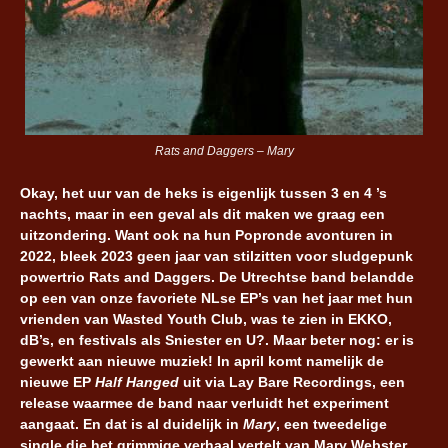
Rats and Daggers – Mary
Okay, het uur van de heks is eigenlijk tussen 3 en 4 ’s
nachts, maar in een geval als dit maken we graag een
uitzondering. Want ook na hun Popronde avonturen in
2022, bleek 2023 geen jaar van stilzitten voor sludgepunk
powertrio Rats and Daggers. De Utrechtse band belandde
op een van onze favoriete NLse EP’s van het jaar met hun
vrienden van Wasted Youth Club, was te zien in EKKO,
dB’s, en festivals als Sniester en U?. Maar beter nog: er is
gewerkt aan nieuwe muziek! In april komt namelijk de
nieuwe EP
Half Hanged
uit via Lay Bare Recordings, een
release waarmee de band naar verluidt het experiment
aangaat. En dat is al duidelijk in
Mary
, een tweedelige
single die het grimmige verhaal vertelt van Mary Webster.