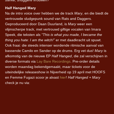
Half Hanged Mary
Na de intro voice over hebben we de track
Mary
, en die biedt de
vertrouwde sludgepunk sound van Rats and Daggers.
Geproduceerd door Daan Duurland, is
Mary
weer een
vlijmscherpe track, met vertrouwd giftige vocalen van Imara
Speek, die teksten als
“This is what you made, I became the
thing you hate: I am the witch!”
er met daadkracht uit spuwt.
Ook fraai: die steeds intenser wordende ritmische aanval van
bassende Camilo en Sander op de drums. Erg vet dus!
Mary
is
afkomstig van de nieuwe EP
Half Hanged
, die zal verschijnen in
diverse formats via
Lay Bare Recordings
. Pre-order details
worden maandag bekendgemaakt, maar tickets voor de
uiteindelijke releaseshow in Nijverheid op 19 april met HOOFS
en Femme Fugazi scoor je alvast
hier
!
Half Hanged + Mary
check je nu via: