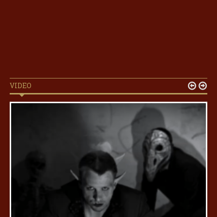
VIDEO

