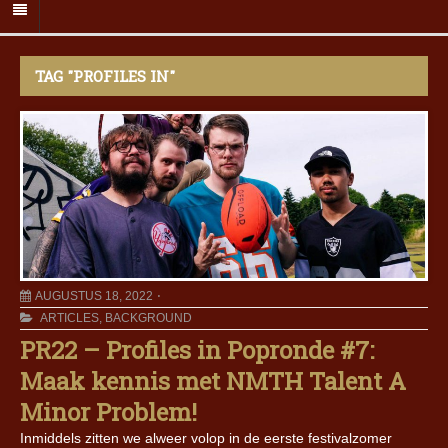
TAG "PROFILES IN"
AUGUSTUS 18, 2022
ARTICLES
,
BACKGROUND
PR22 – Profiles in Popronde #7:
Maak kennis met NMTH Talent A
Minor Problem!
Inmiddels zitten we alweer volop in de eerste festivalzomer