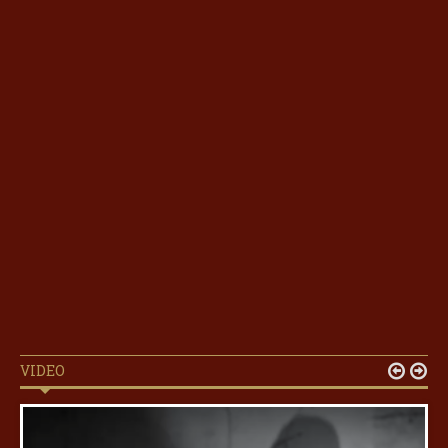
VIDEO

