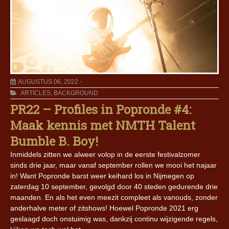
AUGUSTUS 06, 2022
ARTICLES
,
BACKGROUND
PR22 – Profiles in Popronde #4:
Maak kennis met NMTH Talent
Bumble B. Boy!
Inmiddels zitten we alweer volop in de eerste festivalzomer
sinds drie jaar, maar vanaf september rollen we mooi het najaar
in! Want Popronde barst weer keihard los in Nijmegen op
zaterdag 10 september, gevolgd door 40 steden gedurende drie
maanden. En als het even meezit compleet als vanouds, zonder
anderhalve meter of zitshows! Hoewel Popronde 2021 erg
geslaagd doch onstuimig was, dankzij continu wijzigende regels,