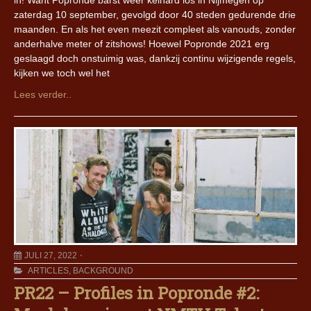
in! Want Popronde barst weer keihard los in Nijmegen op
zaterdag 10 september, gevolgd door 40 steden gedurende drie
maanden. En als het even meezit compleet als vanouds, zonder
anderhalve meter of zitshows! Hoewel Popronde 2021 erg
geslaagd doch onstuimig was, dankzij continu wijzigende regels,
kijken we toch wel het
Lees verder..
JULI 27, 2022
ARTICLES
,
BACKGROUND
PR22 – Profiles in Popronde #2: