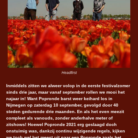
Headfirst
Inmiddels zitten we alweer volop in de eerste festivalzomer
sinds drie jaar, maar vanaf september rollen we mooi het
najaar in! Want Popronde barst weer keihard los in
Nijmegen op zaterdag 10 september, gevolgd door 40
steden gedurende drie maanden. En als het even meezit
compleet als vanouds, zonder anderhalve meter of
zitshows! Hoewel Popronde 2021 erg geslaagd doch
onstuimig was, dankzij continu wijzigende regels, kijken
we toch wel het meest uit naar een Popronde zoals het