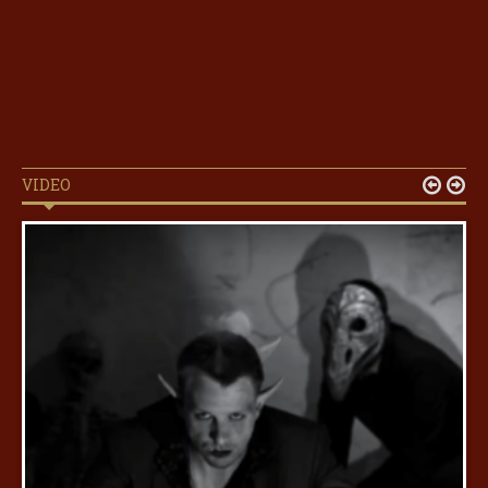
VIDEO

