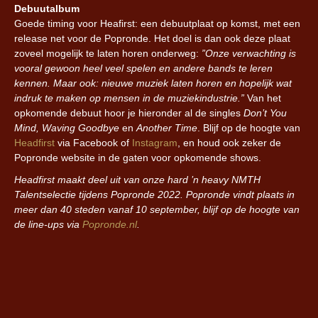
Debuutalbum
Goede timing voor Heafirst: een debuutplaat op komst, met een
release net voor de Popronde. Het doel is dan ook deze plaat
zoveel mogelijk te laten horen onderweg:
”Onze verwachting is
vooral gewoon heel veel spelen en andere bands te leren
kennen. Maar ook: nieuwe muziek laten horen en hopelijk wat
indruk te maken op mensen in de muziekindustrie.”
Van het
opkomende debuut hoor je hieronder al de singles
Don’t You
Mind, Waving Goodbye
en
Another Time
. Blijf op de hoogte van
Headfirst
via Facebook of
Instagram
, en houd ook zeker de
Popronde website in de gaten voor opkomende shows.
Headfirst maakt deel uit van onze hard ’n heavy NMTH
Talentselectie tijdens Popronde 2022. Popronde vindt plaats in
meer dan 40 steden vanaf 10 september, blijf op de hoogte van
de line-ups via
Popronde.nl
.