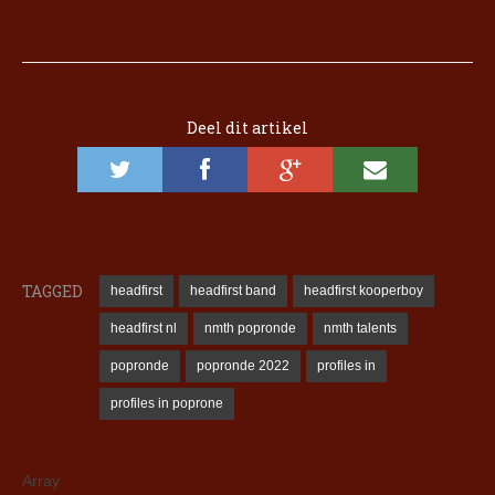
Deel dit artikel
TAGGED
headfirst
headfirst band
headfirst kooperboy
headfirst nl
nmth popronde
nmth talents
popronde
popronde 2022
profiles in
profiles in poprone
Array