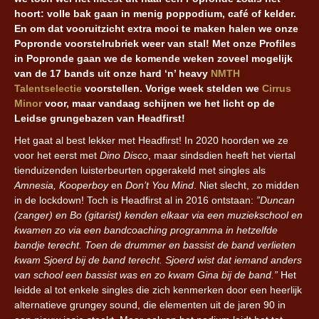
hoort: volle bak gaan in menig poppodium, café of kelder.
En om dat vooruitzicht extra mooi te maken halen we onze
Popronde voorstelrubriek weer van stal! Met onze Profiles
in Popronde gaan we de komende weken zoveel mogelijk
van de 17 bands uit onze hard ‘n’ heavy
NMTH
Talentselectie
voorstellen. Vorige week stelden we
Cirrus
Minor
voor, maar vandaag schijnen we het licht op de
Leidse grungebazen van Headfirst!
Het gaat al best lekker met Headfirst! In 2020 hoorden we ze
voor het eerst met
Dino Disco
, maar sindsdien heeft het viertal
tienduizenden luisterbeurten opgerakeld met singles als
Amnesia, Kooperboy
en
Don’t You Mind
. Niet slecht, zo midden
in de lockdown! Toch is Headfirst al in 2016 ontstaan:
”Duncan
(zanger) en Bo (gitarist) kenden elkaar via een muziekschool en
kwamen zo via een bandcoaching programma in hetzelfde
bandje terecht. Toen de drummer en bassist de band verlieten
kwam Sjoerd bij de band terecht. Sjoerd wist dat iemand anders
van school een bassist was en zo kwam Gina bij de band.”
Het
leidde al tot enkele singles die zich kenmerken door een heerlijk
alternatieve grungey sound, die elementen uit de jaren 90 in