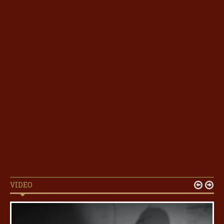
VIDEO

