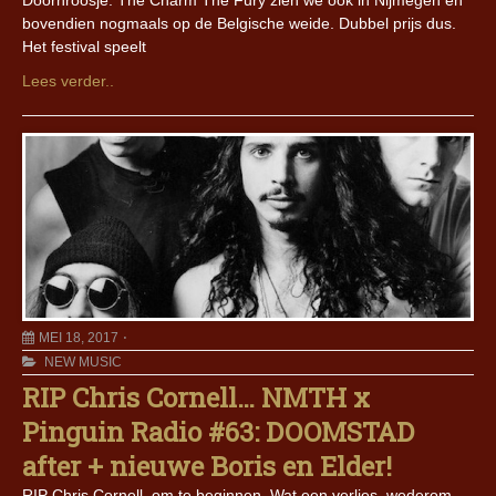
Doornroosje. The Charm The Fury zien we ook in Nijmegen en
bovendien nogmaals op de Belgische weide. Dubbel prijs dus.
Het festival speelt
Lees verder..
MEI 18, 2017
NEW MUSIC
RIP Chris Cornell… NMTH x
Pinguin Radio #63: DOOMSTAD
after + nieuwe Boris en Elder!
RIP Chris Cornell, om te beginnen. Wat een verlies, wederom