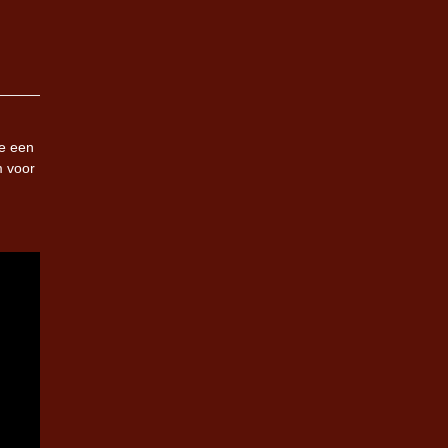
de een
m voor