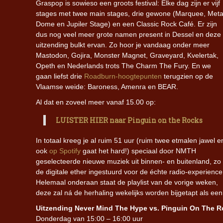
Graspop is sowieso een groots festival: Elke dag zijn er vijf
stages met twee main stages, drie gewone (Marquee, Meta
Dome en Jupiler Stage) en een Classic Rock Café. Er zijn
dus nog veel meer grote namen present in Dessel en deze
uitzending bulkt ervan. Zo hoor je vandaag onder meer
Mastodon, Gojira, Monster Magnet, Graveyard, Kvelertak,
Opeth en Nederlands trots The Charm The Fury. En we
gaan liefst drie
Roadburn-hoogtepunten
terugzien op de
Vlaamse weide: Baroness, Amenra en BEAR.
Al dat en zoveel meer vanaf 15.00 op:
LUISTER HIER naar Pinguin on the Rocks
In totaal kreeg je al ruim 51 uur (ruim twee etmalen jawel e
ook
op Spotify
gaat het hard!) speciaal door NMTH
geselecteerde nieuwe muziek uit binnen- en buitenland, zo
de digitale ether ingestuurd voor de échte radio-experience
Helemaal onderaan staat de playlist van de vorige weken,
deze zal ná de herhaling wekelijks worden bijgetapt als een h
Uitzending Never Mind The Hype vs. Pinguin On The R
Donderdag van 15:00 – 16:00 uur