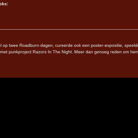
cks:
pel op twee Roadburn-dagen, cureerde ook een poster-expositie, speel
n met punkproject Razors In The Night. Meer dan genoeg reden om he