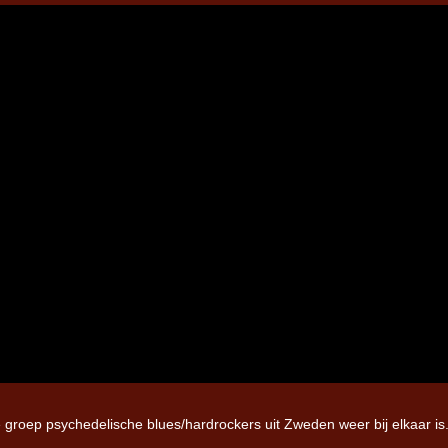
e groep psychedelische blues/hardrockers uit Zweden weer bij elkaar is