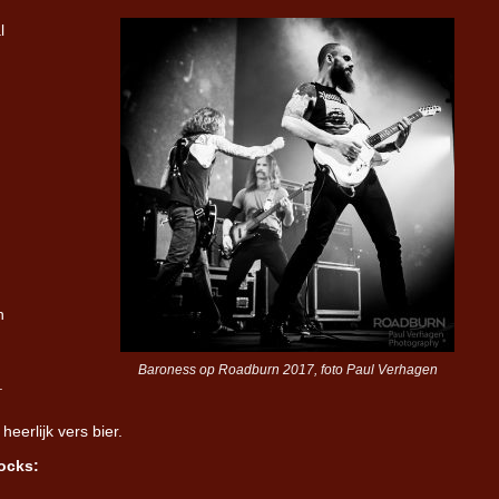
l
Iron Jinn doopt vers epos 
Futurist en munt Reich and
Roll-stijl
n
Baroness op Roadburn 2017, foto Paul Verhagen
.
eerlijk vers bier.
ocks: