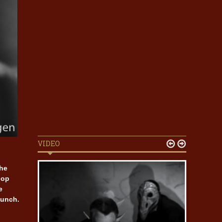
VIDEO


The
pop
e
Punch.