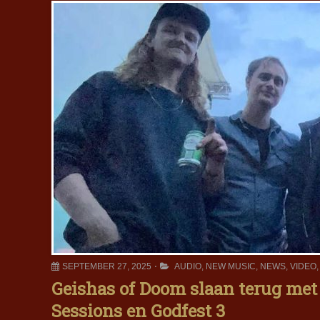
SEPTEMBER 27, 2025
AUDIO
,
NEW MUSIC
,
NEWS
,
VIDEO
Geishas of Doom slaan terug met
Sessions en Godfest 3