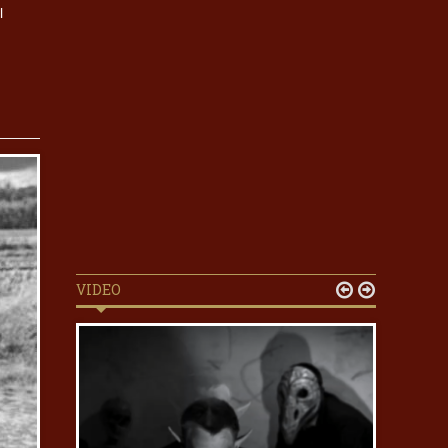
l
VIDEO

