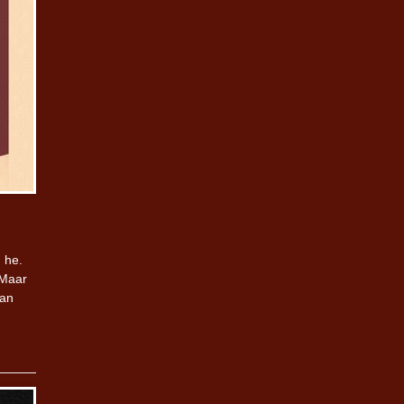
 he.
 Maar
dan