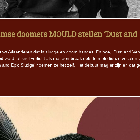
Iron Jinn doopt vers epos 
Futurist en munt Reich and
Roll-stijl
amse doomers MOULD stellen ‘Dust and
uws-Vlaanderen dat in sludge en doom handelt. En hoe, ‘Dust and Ve
 wordt al snel verlicht als met een break ook de melodieuze vocalen 
 and Epic Sludge’ noemen ze het zelf. Het debuut mag er zijn en dat g