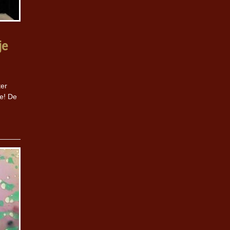
je
ter
e! De