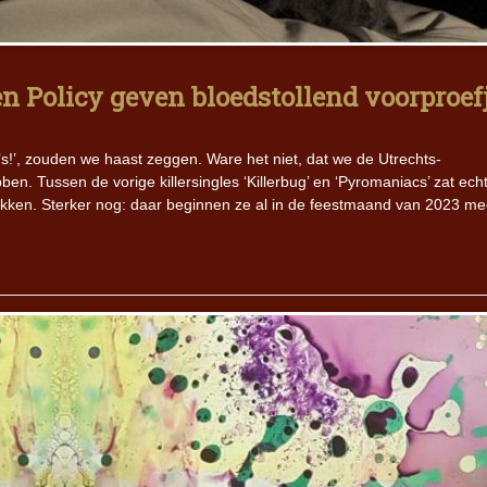
n Policy geven bloedstollend voorproef
B’s!’, zouden we haast zeggen. Ware het niet, dat we de Utrechts-
en. Tussen de vorige killersingles ‘Killerbug’ en ‘Pyromaniacs’ zat ech
akken. Sterker nog: daar beginnen ze al in de feestmaand van 2023 me