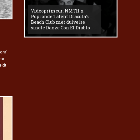
Videoprimeur: NMTH x
The
Popronde Talent Dracula’s
Zemma s
Beach Club met duivelse
underg
single Danze Con El Diablo
livesess
nom’
van
eldt