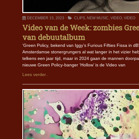
DECEMBER 15, 2023
CLIPS
,
NEW MUSIC
,
VIDEO
,
VIDEO
Video van de Week: zombies Gree
van debuutalbum
‘Green Policy, bekend van Iggy’s Furious Fifties Fissa in d
Amsterdamse stonergrungers al wat langer in het vizier hebb
telkens een jaar tijd, maar in 2024 gaan de mannen doorp
nieuwe Green Policy-banger ‘Hollow’ is de Video van
Lees verder..