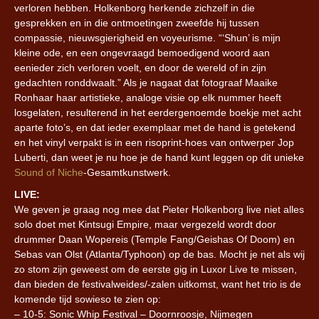
verloren hebben. Holkenborg herkende zichzelf in die
gesprekken en in die ontmoetingen zweefde hij tussen
compassie, nieuwsgierigheid en voyeurisme. “‘Shun’ is mijn
kleine ode, en een ongevraagd bemoedigend woord aan
eenieder zich verloren voelt, en door de wereld of in zijn
gedachten ronddwaalt.” Als je nagaat dat fotograaf Maaike
Ronhaar haar artistieke, analoge visie op elk nummer heeft
losgelaten, resulterend in het eerdergenoemde boekje met acht
aparte foto’s, en dat ieder exemplaar met de hand is getekend
en het vinyl verpakt is in een risoprint-hoes van ontwerper Jop
Luberti, dan weet je nu hoe je de hand kunt leggen op dit unieke
Sound of Niche
-Gesamtkunstwerk.
LIVE:
We geven je graag nog mee dat Pieter Holkenborg live niet alles
solo doet met Kintsugi Empire, maar vergezeld wordt door
drummer Daan Wopereis (Temple Fang/Geishas Of Doom) en
Sebas van Olst (Atlanta/Typhoon) op de bas. Mocht je net als wij
zo stom zijn geweest om de eerste gig in Luxor Live te missen,
dan bieden de festivalweides/-zalen uitkomst, want het trio is de
komende tijd sowieso te zien op:
– 10-5: Sonic Whip Festival – Doornroosje, Nijmegen