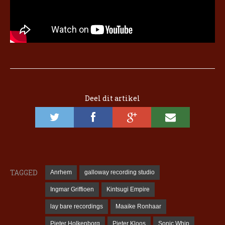
Deel dit artikel
TAGGED
Anrhem
galloway recording studio
Ingmar Griffioen
Kintsugi Empire
lay bare recordings
Maaike Ronhaar
Pieter Holkenborg
Pieter Kloos
Sonic Whip