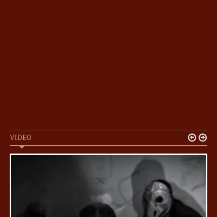
VIDEO

