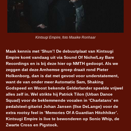
Kintsugi Empire, foto Maaike Ronhaar
Maak kennis met ‘Shun’! De debuutplaat van Kintsugi
Empire komt vandaag uit via Sound Of Niche/Lay Bare
Recordings en is bij deze hier op NMTH gedoopt. Als we
zeggen dat deze Arnhemse groep draait rond Pieter
Holkenborg, dan is dat met gevoel voor understatement,
want de van onder meer Automatic Sam, Shaking
Godspeed en Woost bekende Gelderlander speelde vrijwel
alles zelf in. Wel strikte hij Patrick Tilon (Urban Dance
Squad) voor de beklemmende vocalen in ‘Charlatans’ en
pedalsteel-gitarist Johan Jansen (Ilse DeLange) voor de
extra rootsy feel in ‘Memories Of A Guardian Hitchhiker’.
Kintsugi Empire is live te bewonderen op Sonic Whip, de
Zwarte Cross en Pigstock.