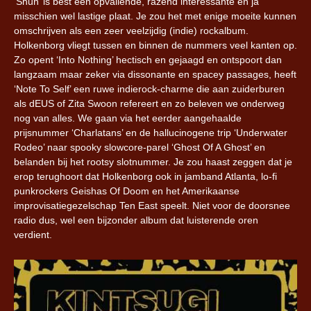
‘Shun’ is best een opvallende, razend interessante en ja
misschien wel lastige plaat. Je zou het met enige moeite kunnen
omschrijven als een zeer veelzijdig (indie) rockalbum.
Holkenborg vliegt tussen en binnen de nummers veel kanten op.
Zo opent ‘Into Nothing’ hectisch en gejaagd en ontspoort dan
langzaam maar zeker via dissonante en spacey passages, heeft
‘Note To Self’ een ruwe indierock-charme die aan zuiderburen
als dEUS of Zita Swoon refereert en zo beleven we onderweg
nog van alles. We gaan via het eerder aangehaalde
prijsnummer ‘Charlatans’ en de hallucinogene trip ‘Underwater
Rodeo’ naar spooky slowcore-parel ‘Ghost Of A Ghost’ en
belanden bij het rootsy slotnummer. Je zou haast zeggen dat je
erop terughoort dat Holkenborg ook in jamband Atlanta, lo-fi
punkrockers Geishas Of Doom en het Amerikaanse
improvisatiegezelschap Ten East speelt. Niet voor de doorsnee
radio dus, wel een bijzonder album dat luisterende oren
verdient.