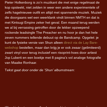
Pieter Holkenborg is zo’n muzikant die met enige regelmaat de
kop opsteekt, niet zelden in weer een andere experimentele of
zelfs hagelnieuwe outfit en altijd met spannende muziek. Muziek
die doorgaans wel een weerklank vindt binnen NMTH en dat is
met Kintsugi Empire zeker het geval. Een maand terug werden
we al bij verrassing getroffen door de lekker opzwepend
rockende leadsingle The Preacher en nu hoor je dan het hele
zeven nummers tellende debuut op de Bandcamp. Opgelet: je
kunt de fysieke versie van Shun alleen
direct via de Lay Bare-
webshop
bestellen, maar dan krijg je er ook zwaar (gelimiteerd)
zwart vinyl voor terug inclusief een risoprint-hoes door artiest
Jop Luberti en een boekje met 8 pagina’s vol analoge fotografie
van Maaike Ronhaar.
T
ekst gaat door onder de ‘Shun’ albumstream: