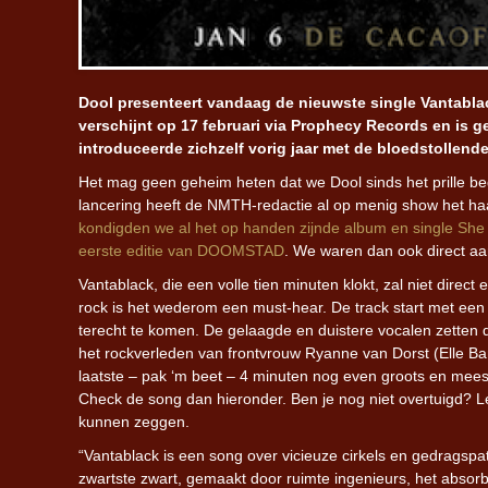
Dool presenteert vandaag de nieuwste single Vantabla
verschijnt op 17 februari via Prophecy Records en is 
introduceerde zichzelf vorig jaar met de bloedstolle
Het mag geen geheim heten dat we Dool sinds het prille be
lancering heeft de NMTH-redactie al op menig show het ha
kondigden we al het op handen zijnde album en single She
eerste editie van DOOMSTAD
. We waren dan ook direct aa
Vantablack, die een volle tien minuten klokt, zal niet direc
rock is het wederom een must-hear. De track start met een 
terecht te komen. De gelaagde en duistere vocalen zetten d
het rockverleden van frontvrouw Ryanne van Dorst (Elle B
laatste – pak ‘m beet – 4 minuten nog even groots en mees
Check de song dan hieronder. Ben je nog niet overtuigd? L
kunnen zeggen.
“Vantablack is een song over vicieuze cirkels en gedragspa
zwartste zwart, gemaakt door ruimte ingenieurs, het absorbe