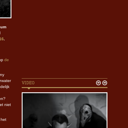
lbum
l
16
.
 op
de
omy
arwater
VIDEO


delijk
e
en?
t niet
 het