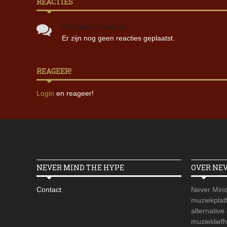
REACTIES
Nog geen reacties!
Er zijn nog geen reacties geplaatst.
REAGEER!
Login
en reageer!
NEVER MIND THE HYPE
OVER NE
Contact
Never Mind
muziekplatf
alternative
muzieklief