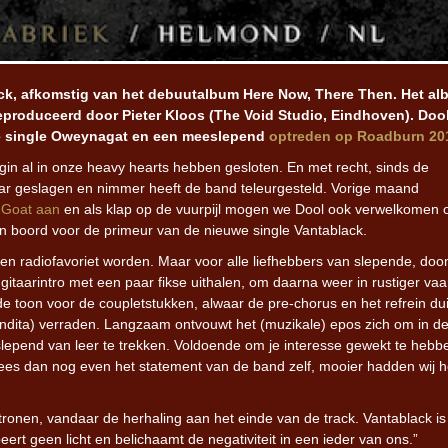
ck, afkomstig van het debuutalbum Here Now, There Then. Het a
geproduceerd door Pieter Kloos (The Void Studio, Eindhoven). Doo
nde single Oweynagat en een meeslepend
optreden op Roadburn 20
gin al in onze heavy hearts hebben gesloten. En met recht, sinds de
ar geslagen en nimmer heeft de band teleurgesteld. Vorige maand
 Goat aan
en als klap op de vuurpijl mogen we Dool ook verwelkomen
n boord voor de primeur van de nieuwe single Vantablack.
t een radiofavoriet worden. Maar voor alle liefhebbers van slepende, do
gitaarintro met een paar fikse uithalen, om daarna weer in rustiger va
e toon voor de coupletstukken, alwaar de pre-chorus en het refrein dui
andita) verraden. Langzaam ontvouwt het (muzikale) epos zich om in d
lepend van leer te trekken. Voldoende om je interesse gewekt te hebb
ees dan nog even het statement van de band zelf, mooier hadden wij he
tronen, vandaar de herhaling aan het einde van de track. Vantablack is
ert geen licht en belichaamt de negativiteit in een ieder van ons.”