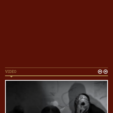
VIDEO

