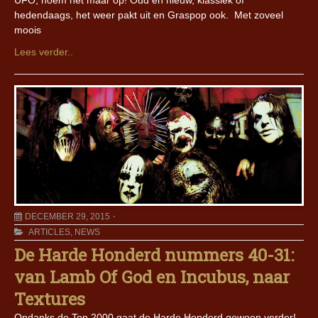
UFO, noem het maar op! Oud en nieuw, klassiek of
hedendaags, het weer pakt uit en Graspop ook. Met zoveel
moois
Lees verder..
DECEMBER 29, 2015
ARTICLES
,
NEWS
De Harde Honderd nummers 40-31:
van Lamb Of God en Incubus, naar
Textures
Ondanks de Top 2000 gaat de Harde Honderd gewoon verder!