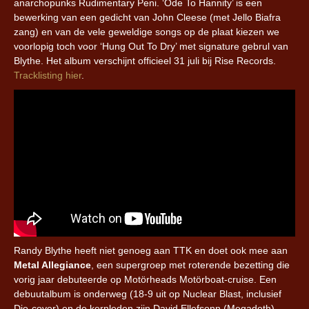
anarchopunks Rudimentary Peni. ‘Ode To Hannity’ is een
bewerking van een gedicht van John Cleese (met Jello Biafra
zang) en van de vele geweldige songs op de plaat kiezen we
voorlopig toch voor ‘Hung Out To Dry’ met signature gebrul van
Blythe. Het album verschijnt officieel 31 juli bij Rise Records.
Tracklisting hier
.
Randy Blythe heeft niet genoeg aan TTK en doet ook mee aan
Metal Allegiance
, een supergroep met roterende bezetting die
vorig jaar debuteerde op Motörheads Motörboat-cruise. Een
debuutalbum is onderweg (18-9 uit op Nuclear Blast, inclusief
Dio-cover) en de kernleden zijn David Ellefsonn (Megadeth),