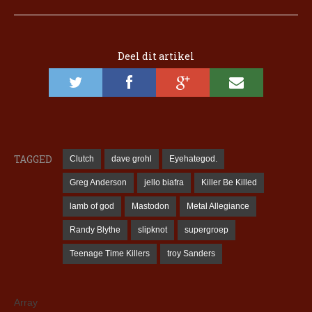
Deel dit artikel
TAGGED
Clutch
dave grohl
Eyehategod.
Greg Anderson
jello biafra
Killer Be Killed
lamb of god
Mastodon
Metal Allegiance
Randy Blythe
slipknot
supergroep
Teenage Time Killers
troy Sanders
Array