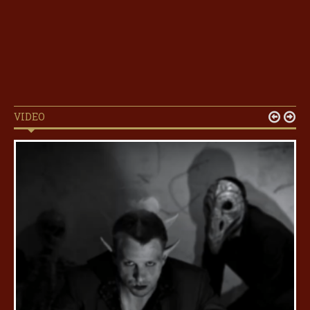
VIDEO

