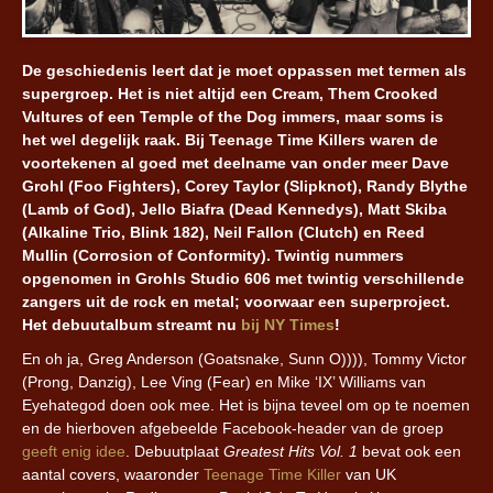
De geschiedenis leert dat je moet oppassen met termen als
supergroep. Het is niet altijd een Cream, Them Crooked
Vultures of een Temple of the Dog immers, maar soms is
het wel degelijk raak. Bij Teenage Time Killers waren de
voortekenen al goed met deelname van onder meer Dave
Grohl (Foo Fighters), Corey Taylor (Slipknot), Randy Blythe
(Lamb of God), Jello Biafra (Dead Kennedys), Matt Skiba
(Alkaline Trio, Blink 182), Neil Fallon (Clutch) en Reed
Mullin (Corrosion of Conformity). Twintig nummers
opgenomen in Grohls Studio 606 met twintig verschillende
zangers uit de rock en metal; voorwaar een superproject.
Het debuutalbum streamt nu
bij NY Times
!
En oh ja, Greg Anderson (Goatsnake, Sunn O)))), Tommy Victor
(Prong, Danzig), Lee Ving (Fear) en Mike ‘IX’ Williams van
Eyehategod doen ook mee. Het is bijna teveel om op te noemen
en de hierboven afgebeelde Facebook-header van de groep
geeft enig idee
. Debuutplaat
Greatest Hits Vol. 1
bevat ook een
aantal covers, waaronder
Teenage Time Killer
van UK