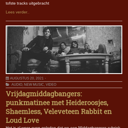
tofste tracks uitgebracht
Lees verder..
AUGUSTUS 20, 2021
AUDIO
,
NEW MUSIC
,
VIDEO
Vrijdagmiddagbangers:
punkmatinee met Heideroosjes,
Shaemless, Veleveteen Rabbit en
Loud Love
Het is al weer even geleden dat we een Middagbangers rubriek