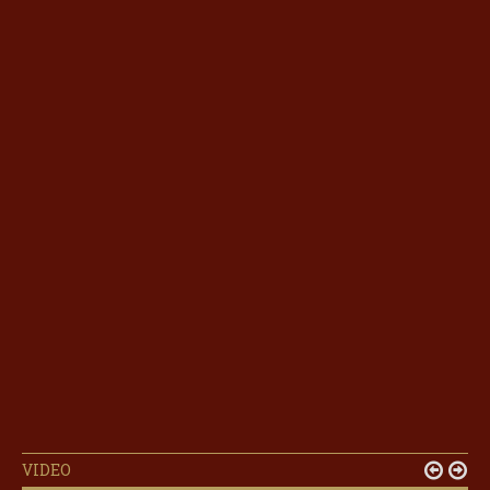
VIDEO

