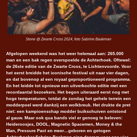
Stone @ Zwarte Cross 2024, foto Sabrine Baakman
Afgelopen weekend was het weer helemaal aan: 265.000
man en een bak regen overspoelde de Achterhoek. Oftewel:
de 26ste editie van de Zwarte Cross, te Lichtenvoorde. Voor
het eerst breidde het iconische festival uit naar vier dagen,
en dat bovenop al een royaal geproportioneerd programma.
En het leidde tot opnieuw een uitverkochte editie met een
recordaantal bezoekers. Het begon uiteraard eerst nog met
hoge temperaturen, totdat de zondag het gehele terrein een
modderpoel werd dankzij een wolkbreuk. Het drukte de pret
niet: een kampioenschap modder buikschuiven ontstond
al gauw. Maar ook qua bands viel er genoeg te beleven:
Heideroosjes, DOOL, Magnetic Spacemen, Money & the
Man, Pressure Pact en meer…geboren en getogen
Achterhoeker Sabrine Baakman ging daarom voor ons vier