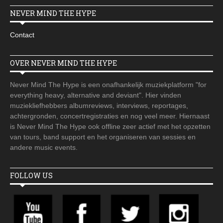
NEVER MIND THE HYPE
Contact
OVER NEVER MIND THE HYPE
Never Mind The Hype is een onafhankelijk muziekplatform "for
everything heavy, alternative and deviant". Hier vinden
muziekliefhebbers albumreviews, interviews, reportages,
achtergronden, concertregistraties en nog veel meer. Hiernaast
is Never Mind The Hype ook offline zeer actief met het opzetten
van tours, band support en het organiseren van sessies en
andere music events.
FOLLOW US