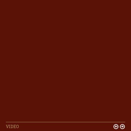
VIDEO

