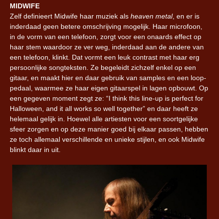
MIDWIFE
Zelf definieert Midwife haar muziek als
heaven metal
, en er is
inderdaad geen betere omschrijving mogelijk. Haar microfoon,
in de vorm van een telefoon, zorgt voor een onaards effect op
haar stem waardoor ze ver weg, inderdaad aan de andere van
een telefoon, klinkt. Dat vormt een leuk contrast met haar erg
persoonlijke songteksten. Ze begeleidt zichzelf enkel op een
gitaar, en maakt hier en daar gebruik van samples en een loop-
pedaal, waarmee ze haar eigen gitaarspel in lagen opbouwt. Op
een gegeven moment zegt ze: “I think this line-up is perfect for
Halloween, and it all works so well together” en daar heeft ze
helemaal gelijk in. Hoewel alle artiesten voor een soortgelijke
sfeer zorgen en op deze manier goed bij elkaar passen, hebben
ze toch allemaal verschillende en unieke stijlen, en ook Midwife
blinkt daar in uit.