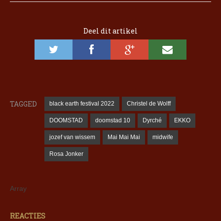
Deel dit artikel
TAGGED
black earth festival 2022
Christel de Wolff
DOOMSTAD
doomstad 10
Dyrché
EKKO
jozef van wissem
Mai Mai Mai
midwife
Rosa Jonker
Array
REACTIES