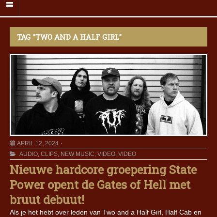
TAG "TWO AND A HALF GIRL"
APRIL 12, 2024
AUDIO
,
CLIPS
,
NEW MUSIC
,
VIDEO
,
VIDEO
Nieuwe hardcore groepering State
Power opent de Gates of Hell met
bruut debuut!
Als je het hebt over leden van Two and a Half Girl, Half Cab en