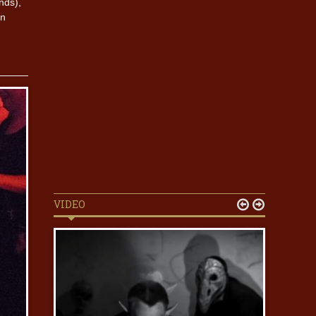
nds),
en
VIDEO

