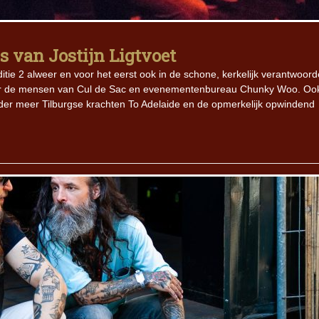
Iron Jinn doopt vers epos 
Futurist en munt Reich and
s van Jostijn Ligtvoet
Roll-stijl
itie 2 alweer en voor het eerst ook in de schone, kerkelijk verantwoord
or de mensen van Cul de Sac en evenementenbureau Chunky Woo. Oo
er meer Tilburgse krachten To Adelaide en de opmerkelijk opwindend