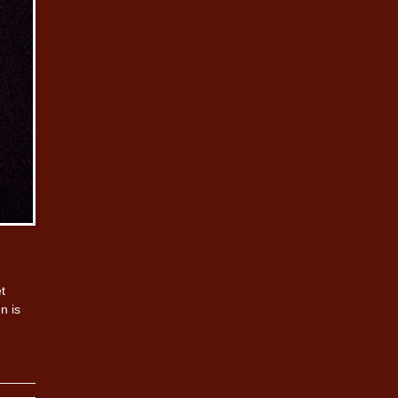
t
n is