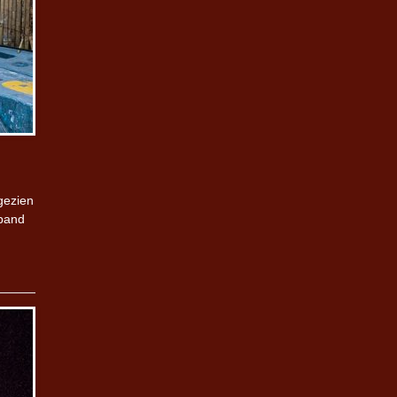
gezien
 band