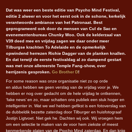
Dat was weer een beste editie van Psycho Mind Festival,
editie 2 alweer en voor het eerst ook in de schone, kerkelijk
verantwoorde ambiance van het Patronaat. Best
geprogrameerd ook door de mensen van Cul de Sac en
evenementenbureau Chunky Woo. Ook de kelderzaal van
V39 deed mee en vrijdag zagen we daar onder meer
Tilburgse krachten To Adelaide en de opmerkelijk
opwindend herrezen Richie Dagger van de planken knallen.
En dat terwijl de eerste festivaldag al zo dampend gestart
was met onze allereerste Temple Fang-show, over
herrijzenis gesproken.
Go Brother D
!
For some reason was onze organisatie niet zo op orde
en aldus hebben we geen verslag van de vrijdag voor je. We
hebben er nog over gedacht om de hele vrijdag te ontkennen,
‘fake news’ en zo, maar schatten ons publiek een stuk hoger en
intelligenter in. Wat we wel hebben gefikst is een fotoverslag van
de dubbeldik bezette zaterdag door Tilburger en huisfotograaf
Jostijn Ligtvoet. Niet gek he. Dachten wij ook. Wij vroegen hem
om een selectie te maken van de voor hem ziekste of meest
kenmerkende platen van de Psycho Mind zaterdag. En dan krijg