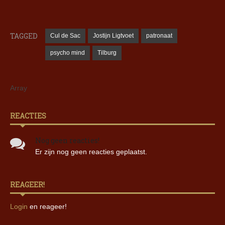
TAGGED
Cul de Sac
Jostijn Ligtvoet
patronaat
psycho mind
Tilburg
Array
REACTIES
Nog geen reacties!
Er zijn nog geen reacties geplaatst.
REAGEER!
Login
en reageer!