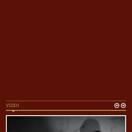
VIDEO

