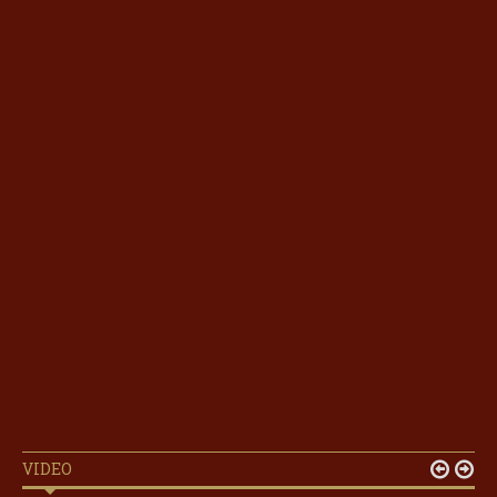
VIDEO

