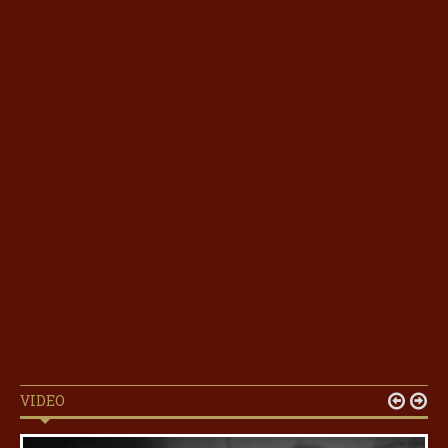
VIDEO

