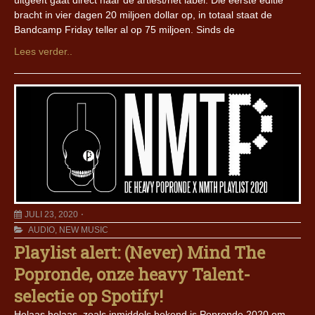
uitgeeft gaat direct naar de artiest/het label. Die eerste editie
bracht in vier dagen 20 miljoen dollar op, in totaal staat de
Bandcamp Friday teller al op 75 miljoen. Sinds de
Lees verder..
JULI 23, 2020
AUDIO
,
NEW MUSIC
Playlist alert: (Never) Mind The
Popronde, onze heavy Talent-
selectie op Spotify!
Helaas helaas, zoals inmiddels bekend is Popronde 2020 om