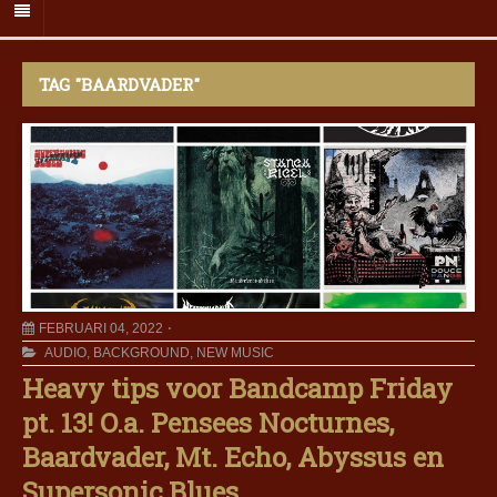
TAG "BAARDVADER"
FEBRUARI 04, 2022
AUDIO
,
BACKGROUND
,
NEW MUSIC
Heavy tips voor Bandcamp Friday
pt. 13! O.a. Pensees Nocturnes,
Baardvader, Mt. Echo, Abyssus en
Supersonic Blues