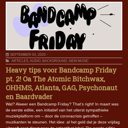
SEPTEMBER 03, 2020
ARTICLES
,
AUDIO
,
BACKGROUND
,
NEW MUSIC
Heavy tips voor Bandcamp Friday
pt. 2! Oa The Atomic Bitchwax,
OHHMS, Atlanta, GAG, Psychonaut
en Baardvader
Wat? Alweer een Bandcamp Friday? That’s right! In maart was
de eerste editie, een initiatief van het uiterst sympathieke
muziekplatform om – door de coronacrisis getroffen –
muzikanten te steunen. Het idee: al het geld dat je deze vrijdag