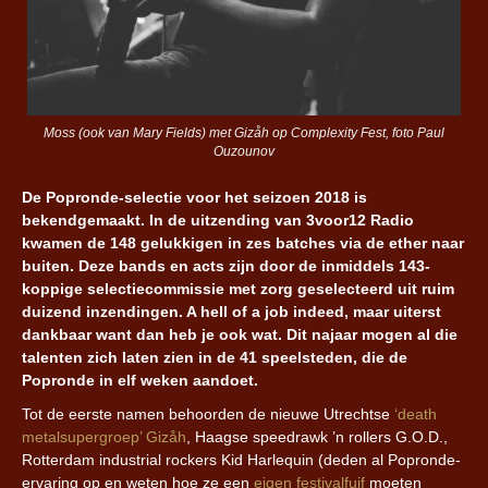
Moss (ook van Mary Fields) met Gizåh op Complexity Fest, foto Paul
Ouzounov
De Popronde-selectie voor het seizoen 2018 is
bekendgemaakt. In de uitzending van 3voor12 Radio
kwamen de 148 gelukkigen in zes batches via de ether naar
buiten. Deze bands en acts zijn door de inmiddels 143-
koppige selectiecommissie met zorg geselecteerd uit ruim
duizend inzendingen. A hell of a job indeed, maar uiterst
dankbaar want dan heb je ook wat. Dit najaar mogen al die
talenten zich laten zien in de 41 speelsteden, die de
Popronde in elf weken aandoet.
Tot de eerste namen behoorden de nieuwe Utrechtse
‘death
metalsupergroep’ Gizåh
, Haagse speedrawk ’n rollers G.O.D.,
Rotterdam industrial rockers Kid Harlequin (deden al Popronde-
ervaring op en weten hoe ze een
eigen festivalfuif
moeten