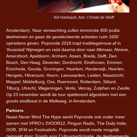
Kid Harlequin, foto: Christel de Wolff
Amsterdam). Naar verwachting zullen tenminste 800 podia
deelnemen en gaan de geselecteerde artiesten ruim 1600
optredens geven. Popronde 2018 trapt traditiegetrouw af in
’thuisstad’ Nijmegen en reist daarna door naar Alkmaar, Almere,
Amersfoort, Apeldoorn, Arnhem, Assen, Breda, Delft, Den
Bosch, Den Haag, Deventer, Dordrecht, Eindhoven, Emmen,
Enschede, Gouda, Groningen, Haarlem, Harderwijk, Heerlen,
Hengelo, Hilversum, Hoorn, Leeuwarden, Leiden, Maastricht,
Meppel, Middelburg, Oss, Roermond, Rotterdam, Sittard,
Tilburg, Utrecht, Wageningen, Venlo, Venray, Zutphen en Zwolle.
Op 23 november wordt de tour spetterend afgesloten met een
groots eindfeest in de Melkweg, in Amsterdam.
Partners
Naast Never Mind The Hype werkt Popronde ook onder meer
samen met VPRO’s 3VOOR12, Pinguin Radio, The Daily Indie,
OOR, 3FM en Festivalinfo. Popronde wordt mede mogelijk
gemaakt door: Fonds voor Cultuurparticipatie, de deelnemende