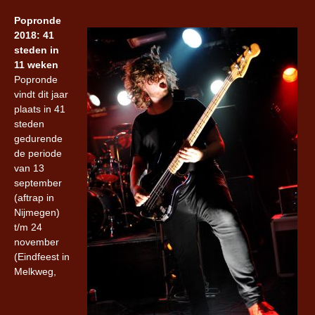
Popronde
2018: 41
steden in
11 weken
Popronde
vindt dit jaar
plaats in 41
steden
gedurende
de periode
van 13
september
(aftrap in
Nijmegen)
t/m 24
november
(Eindfeest in
Melkweg,