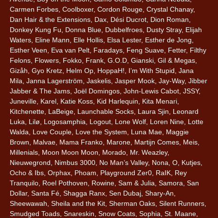
Carmen Forbes, Coolboxer, Cordon Rouge, Crystal Chanay,
Dan Hair & the Extensions, Dax, Dési Ducrot, Dion Roman,
Donkey Kung Fu, Donna Blue, Dubbelfroes, Dusty Stray, Elijah
Waters, Eline Mann, Elle Hollis, Elsa Lester, Esther de Jong,
Esther Veen, Eva van Pelt, Faradays, Feng Suave, Fetter, Filthy
Felons, Flowers, Fokko, Frank, G.O.D, Gianski, Gil & Megas,
Gizåh, Gyo Kretz, Helm Op, HoppaH!, I’m With Stupid, Jana
Mila, Janna Lagerström, Jaskelis, Jasper Mook, Jay-Way, Jibber
Jabber & The Jams, Joël Domingos, John-Lewis Cabot, JSSY,
Juneville, Karel, Katie Koss, Kid Harlequin, Kita Menari,
Kitchenette, LaBeige, Launchable Socks, Laura Sjin, Leonard
Luka, Lilø, Logosamphia, Logout, Lone Wolf, Loren Nine, Lotte
Walda, Love Couple, Love the System, Luna Mae, Maggie
Brown, Malvae, Mama Franko, Marone, Martijn Comes, Meis,
Millenials, Moon Moon Moon, Morado, Mr. Weazley,
Nieuwegrond, Nimbus 3000, No Man’s Valley, Nona, O, Kutjes,
Ocho & Ibs, Orphax, Phoam, Playground Zer0, RaIK, Rey
Tranquilo, Roel Pothoven, Rowine, Sam & Julia, Samora, San
Dollar, Santa Fé, Shagga Ranx, Sen Dubaj, Shary-An,
Sheewawah, Sheila and the Kit, Sherman Oaks, Silent Runners,
Smudged Toads, Snareskin, Snow Coats, Sophia, St. Maane,