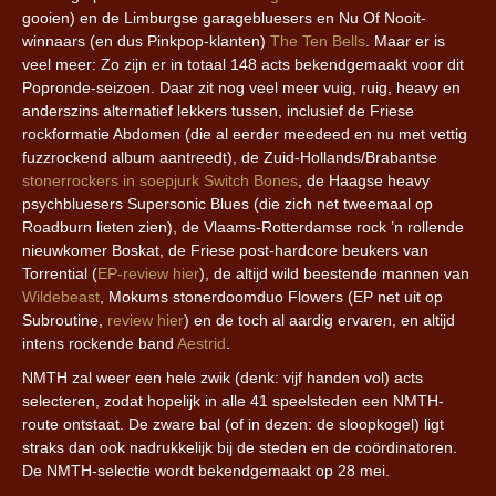
gooien) en de Limburgse garagebluesers en Nu Of Nooit-
winnaars (en dus Pinkpop-klanten)
The Ten Bells
. Maar er is
veel meer: Zo zijn er in totaal 148 acts bekendgemaakt voor dit
Popronde-seizoen. Daar zit nog veel meer vuig, ruig, heavy en
anderszins alternatief lekkers tussen, inclusief de Friese
rockformatie Abdomen (die al eerder meedeed en nu met vettig
fuzzrockend album aantreedt), de Zuid-Hollands/Brabantse
stonerrockers in soepjurk Switch Bones
, de Haagse heavy
psychbluesers Supersonic Blues (die zich net tweemaal op
Roadburn lieten zien), de Vlaams-Rotterdamse rock ’n rollende
nieuwkomer Boskat, de Friese post-hardcore beukers van
Torrential (
EP-review hier
), de altijd wild beestende mannen van
Wildebeast
, Mokums stonerdoomduo Flowers (EP net uit op
Subroutine,
review hier
) en de toch al aardig ervaren, en altijd
intens rockende band
Aestrid
.
NMTH zal weer een hele zwik (denk: vijf handen vol) acts
selecteren, zodat hopelijk in alle 41 speelsteden een NMTH-
route ontstaat. De zware bal (of in dezen: de sloopkogel) ligt
straks dan ook nadrukkelijk bij de steden en de coördinatoren.
De NMTH-selectie wordt bekendgemaakt op 28 mei.