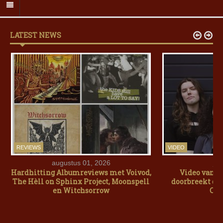
LATEST NEWS


REVIEWS
VIDEO
augustus 01, 2026
jul
Hardhitting Albumreviews met Voivod,
Video van 
The Hèll on Sphinx Project, Moonspell
doorbreekt de 
en Witchsorrow
Car