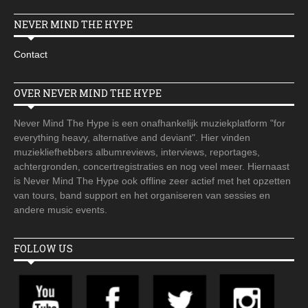
NEVER MIND THE HYPE
Contact
OVER NEVER MIND THE HYPE
Never Mind The Hype is een onafhankelijk muziekplatform "for
everything heavy, alternative and deviant". Hier vinden
muziekliefhebbers albumreviews, interviews, reportages,
achtergronden, concertregistraties en nog veel meer. Hiernaast
is Never Mind The Hype ook offline zeer actief met het opzetten
van tours, band support en het organiseren van sessies en
andere music events.
FOLLOW US