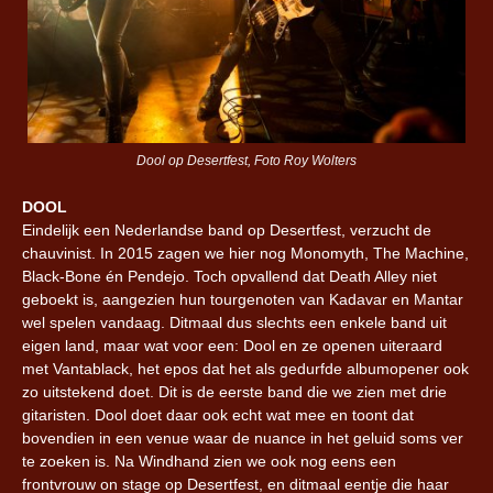
Dool op Desertfest, Foto Roy Wolters
DOOL
Eindelijk een Nederlandse band op Desertfest, verzucht de
chauvinist. In 2015 zagen we hier nog Monomyth, The Machine,
Black-Bone én Pendejo. Toch opvallend dat Death Alley niet
geboekt is, aangezien hun tourgenoten van Kadavar en Mantar
wel spelen vandaag. Ditmaal dus slechts een enkele band uit
eigen land, maar wat voor een: Dool en ze openen uiteraard
met Vantablack, het epos dat het als gedurfde albumopener ook
zo uitstekend doet. Dit is de eerste band die we zien met drie
gitaristen. Dool doet daar ook echt wat mee en toont dat
bovendien in een venue waar de nuance in het geluid soms ver
te zoeken is. Na Windhand zien we ook nog eens een
frontvrouw on stage op Desertfest, en ditmaal eentje die haar