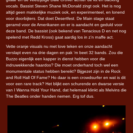
vocals. Bassist Steven Shane McDonald zingt ook. Het is nog
altijd geen makkelijke muziek ook, en experimenteel, en lonend
voor doorbijters. Dat doet Desertfest. De Main stage staat
geramd voor de Amerikanen en er is aandacht en geduld voor
deze band. De bassist (ook bekend van Tenacious D en net nog
spelend met Redd Kross) gaat aardig los in z’n maffe act.
Vette oranje visuals nu met love teken en onze aandacht
verslapt even na drie dagen en pak ‘m beet 32 bands. Zou die
Buzzo eigenlijk een kapper in dienst hebben voor die
indruwekkende haardos? Die moet onderhand toch wel een
monumentale status hebben bereikt? Bijgezet zijn in de Rock
and Roll Hall Of Fame? Ho daar is een crowdsurfer en wat is dit
voor een rare track? Het blijkt een schurende en dwarse versie
van I Wanna Hold Your Hand, dat helemaal klinkt als Melvins die
The Beatles onder handen nemen. Erg tof dus.