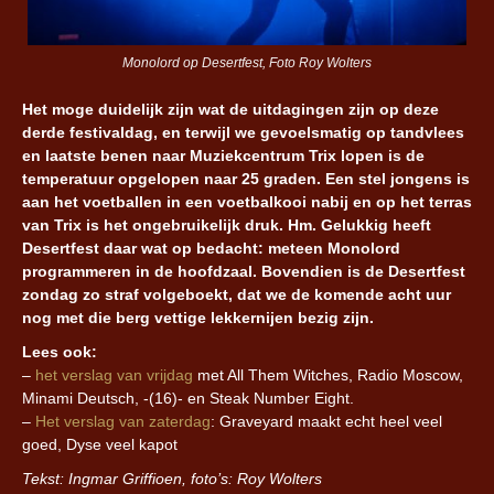
Monolord op Desertfest, Foto Roy Wolters
Het moge duidelijk zijn wat de uitdagingen zijn op deze
derde festivaldag, en terwijl we gevoelsmatig op tandvlees
en laatste benen naar Muziekcentrum Trix lopen is de
temperatuur opgelopen naar 25 graden. Een stel jongens is
aan het voetballen in een voetbalkooi nabij en op het terras
van Trix is het ongebruikelijk druk. Hm. Gelukkig heeft
Desertfest daar wat op bedacht: meteen Monolord
programmeren in de hoofdzaal. Bovendien is de Desertfest
zondag zo straf volgeboekt, dat we de komende acht uur
nog met die berg vettige lekkernijen bezig zijn.
Lees ook:
–
het verslag van vrijdag
met All Them Witches, Radio Moscow,
Minami Deutsch, -(16)- en Steak Number Eight.
–
Het verslag van zaterdag
: Graveyard maakt echt heel veel
goed, Dyse veel kapot
Tekst: Ingmar Griffioen, foto’s: Roy Wolters