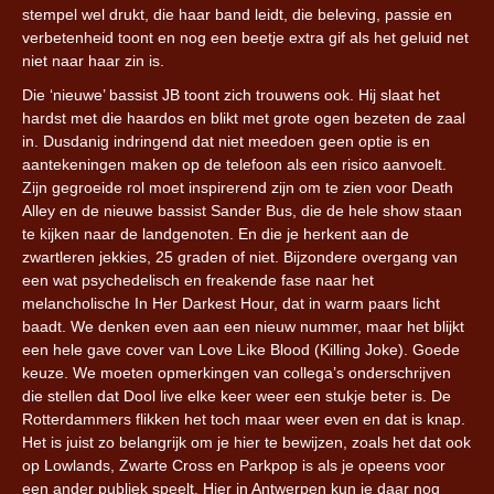
stempel wel drukt, die haar band leidt, die beleving, passie en
verbetenheid toont en nog een beetje extra gif als het geluid net
niet naar haar zin is.
Die ‘nieuwe’ bassist JB toont zich trouwens ook. Hij slaat het
hardst met die haardos en blikt met grote ogen bezeten de zaal
in. Dusdanig indringend dat niet meedoen geen optie is en
aantekeningen maken op de telefoon als een risico aanvoelt.
Zijn gegroeide rol moet inspirerend zijn om te zien voor Death
Alley en de nieuwe bassist Sander Bus, die de hele show staan
te kijken naar de landgenoten. En die je herkent aan de
zwartleren jekkies, 25 graden of niet. Bijzondere overgang van
een wat psychedelisch en freakende fase naar het
melancholische In Her Darkest Hour, dat in warm paars licht
baadt. We denken even aan een nieuw nummer, maar het blijkt
een hele gave cover van Love Like Blood (Killing Joke). Goede
keuze. We moeten opmerkingen van collega’s onderschrijven
die stellen dat Dool live elke keer weer een stukje beter is. De
Rotterdammers flikken het toch maar weer even en dat is knap.
Het is juist zo belangrijk om je hier te bewijzen, zoals het dat ook
op Lowlands, Zwarte Cross en Parkpop is als je opeens voor
een ander publiek speelt. Hier in Antwerpen kun je daar nog