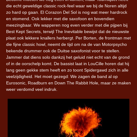
die echt geweldige classic rock-feel waar we bij de Noren altijd
zo hard op gaan. El Corazon Del Sol is nog wat meer hardrock
en stomend. Ook lekker met die saxofoon en bovendien
meezingbaar. We wapperen nog even verder met die pijpen bij
Best Kept Secrets, terwijl The Inevitable bewijst dat de nieuwste
plaat ook lekkere knallers herbergt. Per Borten, de frontman met
die fijne classic howl, neemt de tijd om na de van Motorpsycho
bekende drummer ook de Duitse saxofonist voor te stellen.
Jammer dat diens solo dankzij het geluid niet echt van de grond
of in de oorschelp komt. De bassist laat in LouCille horen dat hij
lang geen gekke stem heeft en zo toont Spidergawd zich in alle
veelzijdigheid. Het moet gezegd: We zagen de band al op
Eurosonic, Roadburn en Down The Rabbit Hole, maar ze maken
weer verdomd veel indruk.