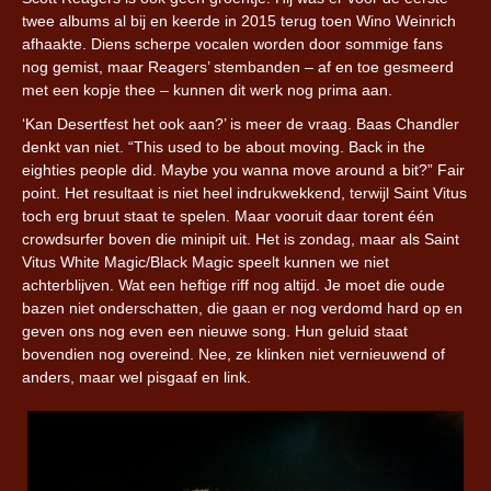
twee albums al bij en keerde in 2015 terug toen Wino Weinrich
afhaakte. Diens scherpe vocalen worden door sommige fans
nog gemist, maar Reagers’ stembanden – af en toe gesmeerd
met een kopje thee – kunnen dit werk nog prima aan.
‘Kan Desertfest het ook aan?’ is meer de vraag. Baas Chandler
denkt van niet. “This used to be about moving. Back in the
eighties people did. Maybe you wanna move around a bit?” Fair
point. Het resultaat is niet heel indrukwekkend, terwijl Saint Vitus
toch erg bruut staat te spelen. Maar vooruit daar torent één
crowdsurfer boven die minipit uit. Het is zondag, maar als Saint
Vitus White Magic/Black Magic speelt kunnen we niet
achterblijven. Wat een heftige riff nog altijd. Je moet die oude
bazen niet onderschatten, die gaan er nog verdomd hard op en
geven ons nog even een nieuwe song. Hun geluid staat
bovendien nog overeind. Nee, ze klinken niet vernieuwend of
anders, maar wel pisgaaf en link.