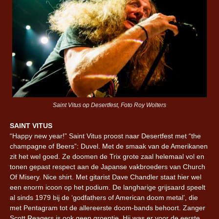
Saint Vitus op Desertfest, Foto Roy Wolters
SAINT VITUS
“Happy new year!” Saint Vitus proost naar Desertfest met “the
champagne of Beers”: Duvel. Met de smaak van de Amerikanen
zit het wel goed. Ze doomen de Trix grote zaal helemaal vol en
tonen gepast respect aan de Japanse vakbroeders van Church
Of Misery. Nice shirt. Met gitarist Dave Chandler staat hier wel
een enorm icoon op het podium. De langharige grijsaard speelt
al sinds 1979 bij de ‘godfathers of American doom metal’, die
met Pentagram tot de allereerste doom-bands behoort. Zanger
Scott Reagers is ook geen groentje. Hij was er voor de eerste