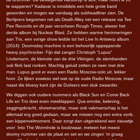
te wapperen? Kadavar is inmiddels een hele grote band
geworden en mogen we vandaag als subheadliner zien. De
Berlijners begonnen net als Death Alley net een release via Tee
Pee Records en dit jaar verscheen Rough Times, alweer het
derde album bij Nuclear Blast. Ze hebben warme herinneringen
aan Trix, een vorige show leidde tot het Live In Antwerp album
(2014). Doomsday machine is een behoorlijk oppeppende
heavy psychrocker. Fijn dat zanger Christoph “Lupus”
Lindemann, de kleinste van de drie Vikingen, de stembanden
ook flink laat ronken. Machtig geluid zetten ze neer met drie
man. Lupus gooit er even een Radio Moscow-solo uit, lekker
hoor. Ze lijken sowieso wel wat op de oude Radio Moscow, maar
naast die bluesy kant zijn de Duitsers een stuk zwaarder.
We diggen ook oudere nummers als Black Sun en Come Back
Life en Trix doet even meeklappen. Qua emotie, beleving,
zeggingskracht, showmanship, maar ook vakmanschap is het
allemaal erg goed gedaan, maar we missen nog een extra vonk,
een kippenvelmoment. Daar zorgt dan uitgerekend een nieuwtje
voor: Into The Wormhole is loodzwaar, meteen het meest
doomy nummer van de plaat en set en we zingen ‘m graag