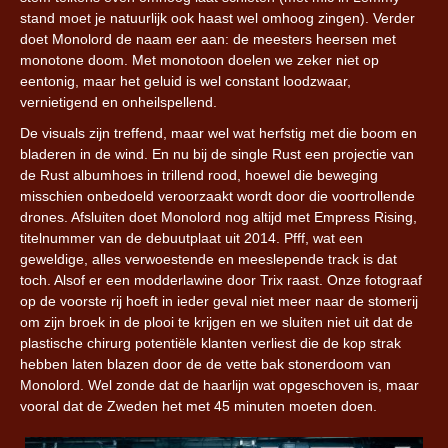
stand moet je natuurlijk ook haast wel omhoog zingen). Verder
doet Monolord de naam eer aan: de meesters heersen met
monotone doom. Met monotoon doelen we zeker niet op
eentonig, maar het geluid is wel constant loodzwaar,
vernietigend en onheilspellend.
De visuals zijn treffend, maar wel wat herfstig met die boom en
bladeren in de wind. En nu bij de single Rust een projectie van
de Rust albumhoes in trillend rood, hoewel die beweging
misschien onbedoeld veroorzaakt wordt door die voortrollende
drones. Afsluiten doet Monolord nog altijd met Empress Rising,
titelnummer van de debuutplaat uit 2014. Pfff, wat een
geweldige, alles verwoestende en meeslepende track is dat
toch. Alsof er een modderlawine door Trix raast. Onze fotograaf
op de voorste rij hoeft in ieder geval niet meer naar de stomerij
om zijn broek in de plooi te krijgen en we sluiten niet uit dat de
plastische chirurg potentiële klanten verliest die de kop strak
hebben laten blazen door de de vette bak stonerdoom van
Monolord. Wel zonde dat de haarlijn wat opgeschoven is, maar
vooral dat de Zweden het met 45 minuten moeten doen.