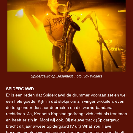
Spidergawd op Desertfest, Foto Roy Wolters
SPIDERGAWD
Er is een reden dat Spidergawd de drummer vooraan zet en wel
een hele goede. Kijk ‘m dat stokje om z’n vinger wikkelen, even
de tong onder die snor doorhalen en die warriorbandana
rechtdoen. Ja, Kenneth Kapstad gedraagt zich echt als frontman
en heeft er zin in. Mooi wij ook. Bij nieuwe track (Spidergawd
bracht dit jaar alweer Spidergawd IV uit) What You Have
Become moeten we nog even in komen, maar Tourniquet heeft