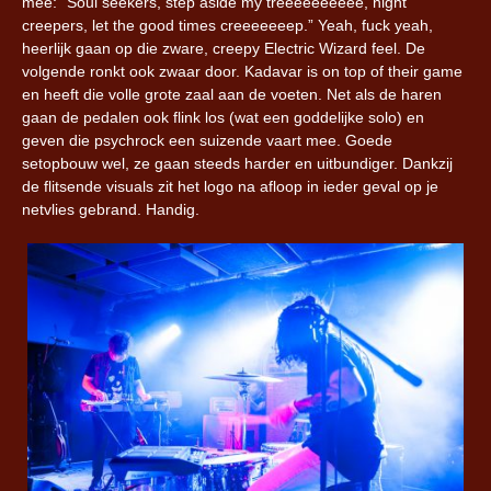
mee: “Soul seekers, step aside my treeeeeeeeee, night
creepers, let the good times creeeeeeep.” Yeah, fuck yeah,
heerlijk gaan op die zware, creepy Electric Wizard feel. De
volgende ronkt ook zwaar door. Kadavar is on top of their game
en heeft die volle grote zaal aan de voeten. Net als de haren
gaan de pedalen ook flink los (wat een goddelijke solo) en
geven die psychrock een suizende vaart mee. Goede
setopbouw wel, ze gaan steeds harder en uitbundiger. Dankzij
de flitsende visuals zit het logo na afloop in ieder geval op je
netvlies gebrand. Handig.