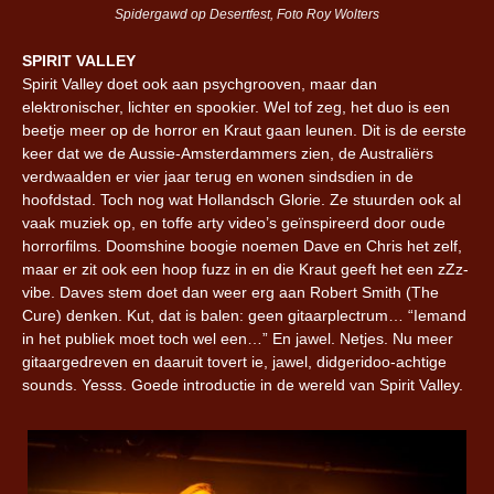
Spidergawd op Desertfest, Foto Roy Wolters
SPIRIT VALLEY
Spirit Valley doet ook aan psychgrooven, maar dan
elektronischer, lichter en spookier. Wel tof zeg, het duo is een
beetje meer op de horror en Kraut gaan leunen. Dit is de eerste
keer dat we de Aussie-Amsterdammers zien, de Australiërs
verdwaalden er vier jaar terug en wonen sindsdien in de
hoofdstad. Toch nog wat Hollandsch Glorie. Ze stuurden ook al
vaak muziek op, en toffe arty video’s geïnspireerd door oude
horrorfilms. Doomshine boogie noemen Dave en Chris het zelf,
maar er zit ook een hoop fuzz in en die Kraut geeft het een zZz-
vibe. Daves stem doet dan weer erg aan Robert Smith (The
Cure) denken. Kut, dat is balen: geen gitaarplectrum… “Iemand
in het publiek moet toch wel een…” En jawel. Netjes. Nu meer
gitaargedreven en daaruit tovert ie, jawel, didgeridoo-achtige
sounds. Yesss. Goede introductie in de wereld van Spirit Valley.