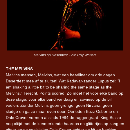
Melvins op Desertfest, Foto Roy Wolters
THE MELVINS
Melvins mensen, Melvins, wat een headliner om drie dagen
Desertfest mee af te sluiten! Wat Kadavar-zanger Lupus zei: “I
am shaking a little bit to be sharing the same stage as the
Melvins.” Terecht. Points scored. Zo moet het voor elke band op
deze stage, voor elke band vandaag en sowieso op de bill
voelen. Zonder Melvins geen grunge, geen Nirvana, geen
sludge en ga zo maar even door. Oerleden Buzz Osborne en
Dale Crover vormen al sinds 1984 de ruggengraat. King Buzzo
nog altijd met de kenmerkende haardos en glittertjes op zang en
gitaar en de veelzijdige Dale Crover achter de kit en backing