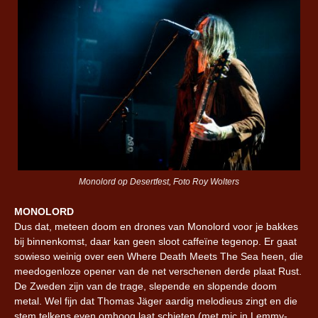
Monolord op Desertfest, Foto Roy Wolters
MONOLORD
Dus dat, meteen doom en drones van Monolord voor je bakkes
bij binnenkomst, daar kan geen sloot caffeïne tegenop. Er gaat
sowieso weinig over een Where Death Meets The Sea heen, die
meedogenloze opener van de net verschenen derde plaat Rust.
De Zweden zijn van de trage, slepende en slopende doom
metal. Wel fijn dat Thomas Jäger aardig melodieus zingt en die
stem telkens even omhoog laat schieten (met mic in Lemmy-