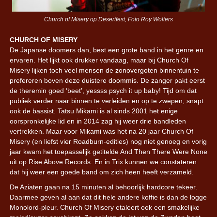
Church of Misery op Desertfest, Foto Roy Wolters
CHURCH OF MISERY
De Japanse doomers dan, best een grote band in het genre en
ervaren. Het lijkt ook drukker vandaag, maar bij Church Of
Misery lijken toch veel mensen de zonovergoten binnentuin te
prefereren boven deze duistere doommis. De zanger pakt eerst
de theremin goed ‘beet’, yessss psych it up baby! Tijd om dat
publiek verder naar binnen te verleiden en op te zwepen, snapt
ook de bassist. Tatsu Mikami is al sinds 2001 het enige
oorspronkelijke lid en in 2014 zag hij weer drie bandleden
vertrekken. Maar voor Mikami was het na 20 jaar Church Of
Misery (en liefst vier Roadburn-edities) nog niet genoeg en vorig
jaar kwam het toepasselijk getitelde And Then There Were None
uit op Rise Above Records. En in Trix kunnen we constateren
dat hij weer een goede band om zich heen heeft verzameld.
De Aziaten gaan na 15 minuten al behoorlijk hardcore tekeer.
Daarmee geven al aan dat dit hele andere koffie is dan de logge
Monolord-pleur. Church Of Misery etaleert ook een smakelijke