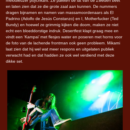
melodieuzer psychkant. Ze pakken de lat van de Zweden beet
en laten zien dat ze die grote zaal aan kunnen. De nummers
dragen bijnamen en namen van massamoordenaars als El
Padrino (Adolfo de Jesús Constanzo) en I, Motherfucker (Ted
Bundy) en hoewel ze grimmig kijken die doom, maken ze niet
echt een bloeddorstige indruk. Desertfest klapt graag mee en
vindt een ‘Kampai’ met flesjes water en poseren met horns voor
de foto van de lachende frontman ook geen probleem. Mikami
laat zien dat hij wel wat meer respons en uitgelaten publiek
verwacht had en dat hadden ze ook wel verdiend met deze
dikke set.