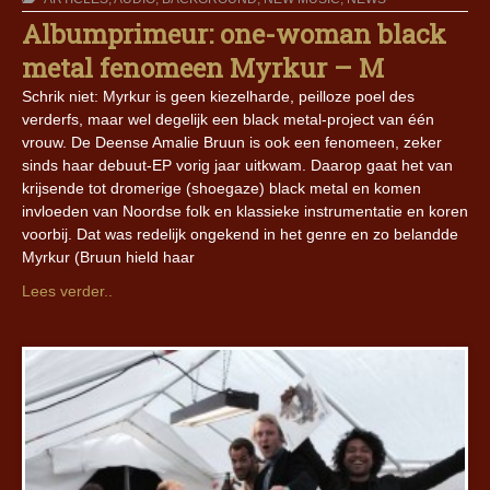
Albumprimeur: one-woman black
metal fenomeen Myrkur – M
Schrik niet: Myrkur is geen kiezelharde, peilloze poel des
verderfs, maar wel degelijk een black metal-project van één
vrouw. De Deense Amalie Bruun is ook een fenomeen, zeker
sinds haar debuut-EP vorig jaar uitkwam. Daarop gaat het van
krijsende tot dromerige (shoegaze) black metal en komen
invloeden van Noordse folk en klassieke instrumentatie en koren
voorbij. Dat was redelijk ongekend in het genre en zo belandde
Myrkur (Bruun hield haar
Lees verder..