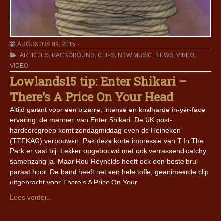
AUGUSTUS 09, 2015
ARTICLES
,
BACKGROUND
,
CLIPS
,
NEW MUSIC
,
NEWS
,
VIDEO
,
VIDEO
Lowlands15 tip: Enter Shikari –
There’s A Price On Your Head
Altijd garant voor een bizarre, intense en knalharde in-yer-face
ervaring: de mannen van Enter Shikari. De UK post-
hardcoregroep komt zondagmiddag even de Heineken
(TTFKAG) verbouwen. Pak deze korte impressie van T In The
Park er vast bij. Lekker opgebouwd met ook verrassend catchy
samenzang ja. Maar Rou Reynolds heeft ook een beste brul
paraat hoor. De band heeft net een hele toffe, geanimeerde clip
uitgebracht voor There’s A Price On Your
Lees verder..