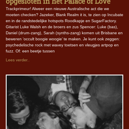
opgesloten in het Palace of Love
Trackprimeur! Alweer een nieuwe Australische act die we
moeten checken? Jazeker, Blank Realm it is, te zien op Incubate
en in de randstedelijke hotspots Roodkapje en SugarFactory.
Gitarist Luke Walsh en de broers en zus Spencer: Luke (bas),
Daniel (drum-zang), Sarah (synths-zang) komen uit Brisbane en
beweren ‘occult boogie woogie’ te maken. Je kunt ook zeggen:
psychedelische rock met wavey toetsen en vleugjes artpop en
fuzz. Of: een beetje tussen
Lees verder..