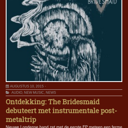
AUGUSTUS 10, 2015
AUDIO
,
NEW MUSIC
,
NEWS
Ontdekking: The Bridesmaid
debuteert met instrumentale post-
metaltrip
Nieuwe Londense band zet met de eerste EP meteen een ferme