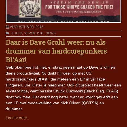
AUGUSTUS 08, 2015
AUDIO
,
NEW MUSIC
,
NEWS
Daar is Dave Grohl weer: nu als
drummer van hardcorepunkers
Bl’Ast!
Gebroken been of niet: er staat geen maat op Dave Grohl en
diens productiviteit. Nu duikt hij weer op met US
hardcorepunkers Bl’Ast!, die meteen een EP in yer face
slingeren. Die luister je hieronder. Ook dit project heeft weer een
all-star-tintje, want bassist Chuck Dukowski (Black Flag, FLAG)
doet ook mee. Het wordt nog beter, want er wordt gewerkt aan
een LP met medewerking van Nick Oliveri (QOTSA) en
drummer
Lees verder..