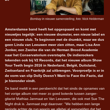
Bombay in nieuwe samenstelling, foto: Nick Helderman
Amsterdamse band heeft het opgespaard en komt met
nieuwtjes tegelijk: een nieuwe drumster, een nieuw label en
een nieuwe club. Te beginnen met de drumkit, waar we dus
geen Linda van Leeuwen meer zien zitten, maar Lisa Ann
Jonker, een Zwolse die van de Herman Brood Academie
naar het Conservatorium overstapte. De indierockers
tekenden ook bij V2 Records, dat het nieuwe album Show
Your Teeth begin 2016 in Nederland, België, Duitsland,
Zwitserland en Frankrijk zal uitbrengen. Voorproefje is er in
de vorm van clip Dolly Doesn’t Want to Face the Facts, dat
je hieronder vindt.
De band meldt in een persbericht dat het sinds de opnames van
het vorige album niet meer zo goed boterde tussen zanger-
gitarist Mathias Janmaat en Van Leeuwen, die ook met Sue The
Night druk is. Janmaat zegt daarover: “We hebben een lange
periode achter de rug waarin we allebei al aanvoelden dat het