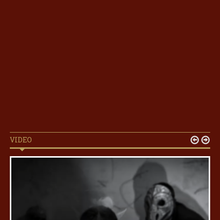
VIDEO

