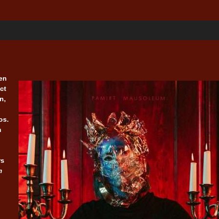
 en
ect
n,
os.
n
rs
m