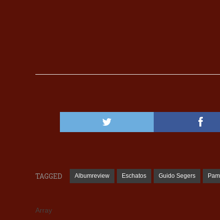
TAGGED
Albumreview
Eschatos
Guido Segers
Pami
Array