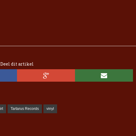
Deel dit artikel
rt
Tartarus Records
vinyl