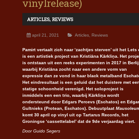
vinylrelease)
ARTICLES
,
REVIEWS
april 21, 2021
Articles
,
Reviews
Pamirt vertaalt zich naar ‘zachtjes sterven’ uit het Lets
is een artistiek project van Kristiāna Kārkliņa. Het proj
is ontstaan uit een reeks experimenten in 2017 in Berlij
waarbij Kristiāna zocht naar een andere vorm van
expressie dan ze vond in haar black metalband Eschat
Het eindresultaat is een geluid dat het duistere met ee
statige schoonheid verenigd. Het soloproject is
inmiddels een een trio, waarbij Kārkliņa wordt
ondersteund door Edgars Percevs (Eschatos) en Edga
Gultnieks (Protean, Eschatos). Debuutplaat
Mausoleu
komt 30 april op vinyl uit op Tartarus Records, het
Groningse ‘cassettelabel’ dat de 9de verjaardag viert.
Door Guido Segers