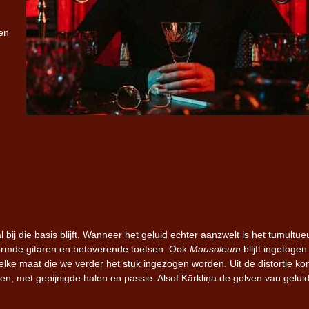
en
al bij die basis blijft. Wanneer het geluid echter aanzwelt is het tumultue
ormde gitaren en betoverende toetsen. Ook
Mausoleum
blijft ingetoge
lke maat die we verder het stuk ingezogen worden. Uit de distortie ko
en, met gepijnigde halen en passie. Alsof Kārkliņa de golven van gelui