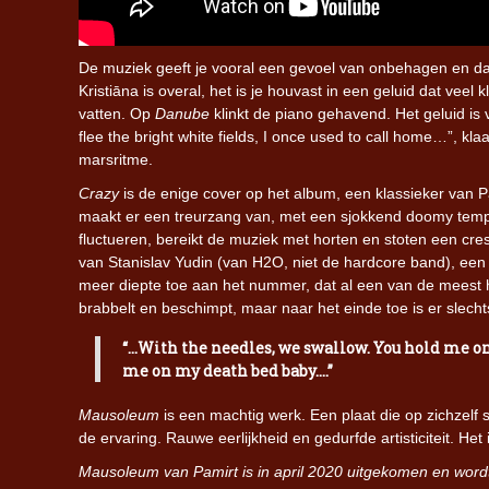
De muziek geeft je vooral een gevoel van onbehagen en dat
Kristiāna is overal, het is je houvast in een geluid dat vee
vatten. Op
Danube
klinkt de piano gehavend. Het geluid is
flee the bright white fields, I once used to call home…”, kla
marsritme.
Crazy
is de enige cover op het album, een klassieker van
maakt er een treurzang van, met een sjokkend doomy tempo
fluctueren, bereikt de muziek met horten en stoten een cr
van Stanislav Yudin (van H2O, niet de hardcore band), een 
meer diepte toe aan het nummer, dat al een van de meest h
brabbelt en beschimpt, maar naar het einde toe is er slech
“…With the needles, we swallow. You hold me on
me on my death bed baby….”
Mausoleum
is een machtig werk. Een plaat die op zichzelf 
de ervaring. Rauwe eerlijkheid en gedurfde artisticiteit. Het
Mausoleum van Pamirt is in april 2020 uitgekomen en wordt