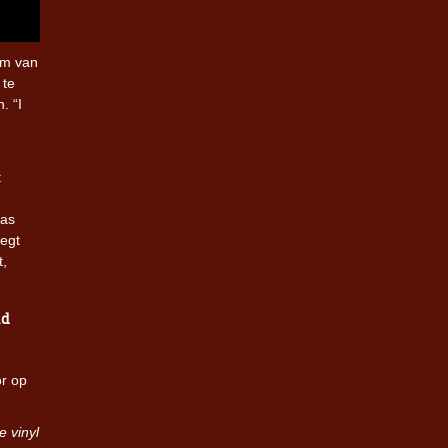
em van
 te
. “I
t
bas
oegt
t,
ld
or op
e vinyl