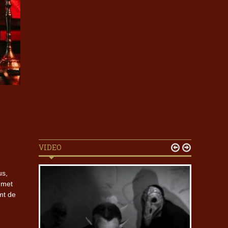
VIDEO


us,
n met
mt de
d