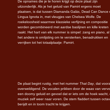
De opnames die je te horen krijgt op deze plaat zijn
uitzonderlijk. Als je het geluid van Pamirt ergens moet
plaatsen, is dat tussen Diamanda Galás, Dead Can Dance 
Lingua Ignota in, met vleugjes van Chelsea Wolfe. De
roekeloosheid waarmee klassieke verfijning en compositie
worden gecombineerd met aardse baslijnen en kille kreten
raakt. Het hart van elk nummer is simpel: zang en piano, al
het andere is omlijsting om te versterken, benadrukken en
verrijken tot het totaalplaatje: Pamirt.
De plaat begint rustig, met het nummer
That Day
, dat voor
overweldigend. De vocalen prikken door de waas van verv
een doomy geluid en gevoel dat er iets om de hoek wacht, e
muziek zelf weer naar voren. De stem fladdert tussen octav
berijdt en in toom tracht te krijgen.