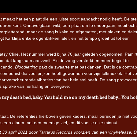
 maakt het een plaat die een juiste soort aandacht nodig heeft. De st
l kleuren kent. Onnavolgbaar, wild, een plaat om te ondergaan, nooit echt
 verpletterend, maar de zang is kalm en afgemeten, met pieken en dalen
agt Kārkliņa enkele ogenblikken later, en het tempo groeit uit tot een
 Patsy Cline. Het nummer werd bijna 70 jaar geleden opgenomen. Pamir
, dat langzaam aanzwelt. Als de zang versterkt en meer begint te
escendo.
Bloodletting
pakt de zwaarte met basklanken. Dat is de contra
componist die veel prijzen heeft gewonnen voor zijn folkmuziek. Het v
artverscheurende vibraties van het hele stel heeft. De zang provoceer
ts sprake van herhaling en overgave:
 my death bed, baby. You hold me on my death bed baby… You ho
staat. De referenties hierboven geven kaders, maar bereiden je niet vo
 is een album met een moedige ziel, en dit voel je elke minuut.
 30 april 2021 door Tartarus Records voorzien van een vinylrelease. D