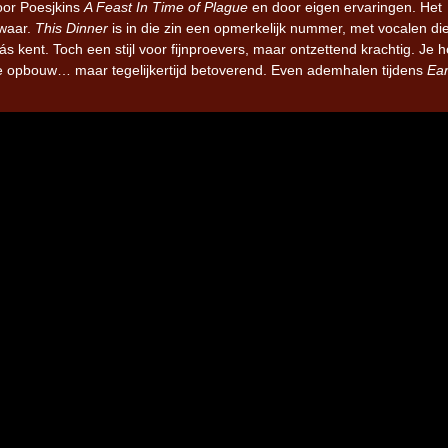
door Poesjkins
A Feast In Time of Plague
en door eigen ervaringen. Het
zwaar.
This Dinner
is in die zin een opmerkelijk nummer, met vocalen di
kent. Toch een stijl voor fijnproevers, maar ontzettend krachtig. Je h
Iron Jinn doopt vers epos 
Futurist en munt Reich and
e opbouw… maar tegelijkertijd betoverend. Even ademhalen tijdens
Ear
Roll-stijl