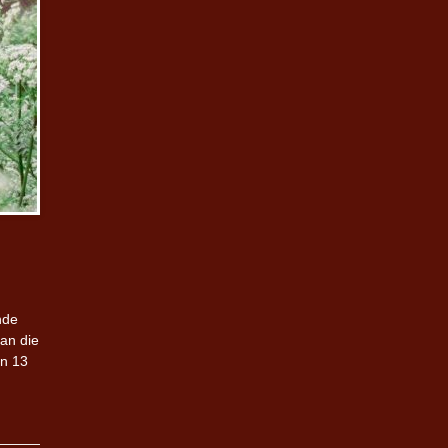
nde
an die
an 13