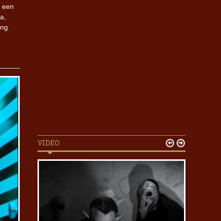
n een
a,
ing
VIDEO

