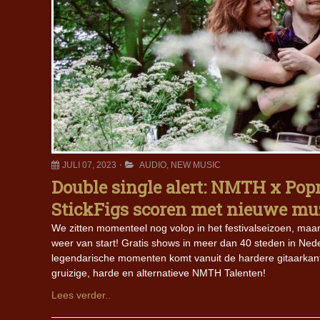
JULI 07, 2023
AUDIO
,
NEW MUSIC
Double single alert: NMTH x Pop
StickFigs scoren met nieuwe mu
We zitten momenteel nog volop in het festivalseizoen, maa
weer van start! Gratis shows in meer dan 40 steden in Ned
legendarische momenten komt vanuit de hardere gitaarkant
gruizige, harde en alternatieve NMTH Talenten!
Lees verder..