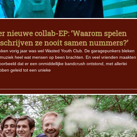
Iron Jinn doopt vers epos 
Futurist en munt Reich and
Roll-stijl
er nieuwe collab-EP: ‘Waarom spelen
 schrijven ze nooit samen nummers?’
kken vorig jaar was wel Wasted Youth Club. De garagepunkers bleken
 muziek heel wat mensen op been brachten. En veel vrienden maakten
orbeeld dat er een onmiddellijke bandcrush ontstond, met allerlei
ben geleid tot een unieke