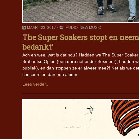
MAART 23, 2017
AUDIO
,
NEW MUSIC
The Super Soakers stopt en neem
bedankt’
Ach en wee, wat is dat nou? Hadden we The Super Soakers 
Brabantse Oploo (een dorp net onder Boxmeer), hadden we
publiek), en dan stoppen ze er alweer mee?! Net als we de
concours en dan een album,
Lees verder..