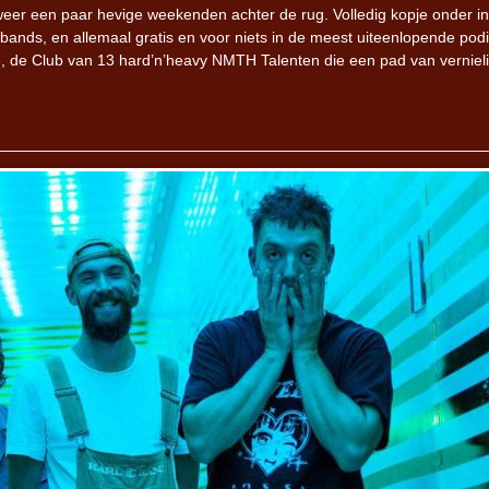
weer een paar hevige weekenden achter de rug. Volledig kopje onder i
nds, en allemaal gratis en voor niets in de meest uiteenlopende podi
te, de Club van 13 hard’n’heavy NMTH Talenten die een pad van verniel