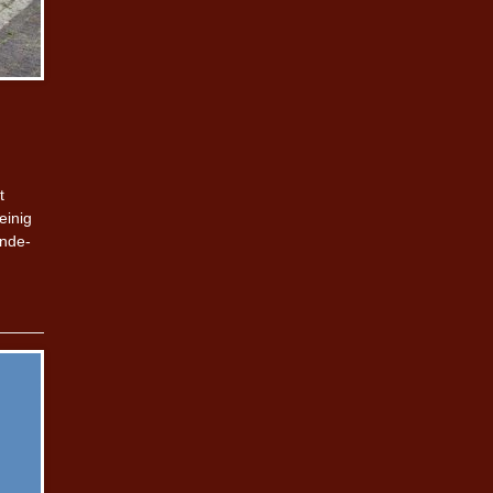
t
einig
onde-