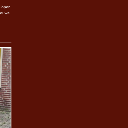
elopen
nieuwe