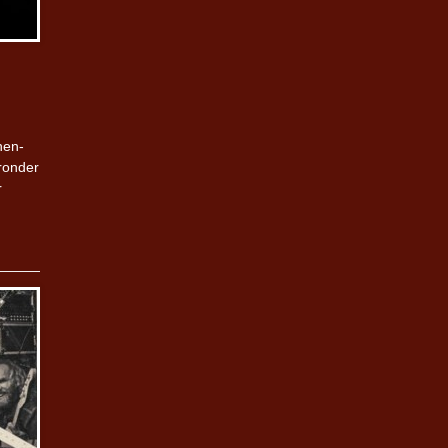
nen-
ronder
r