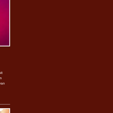
it
en
van