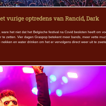
Iron Jinn doopt vers epos 
Futurist en munt Reich and
t vurige optredens van Rancid, Dark
Roll-stijl
ware het niet dat het Belgische festival na Covid besloten heeft om v
r te zetten. Vier dagen Graspop betekent meer bands, meer vette muz
 nekken en water drinken om het er vervolgens direct weer uit te zwet