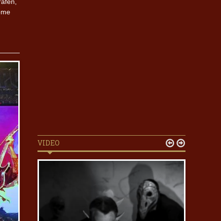
rafen,
Dome
VIDEO

