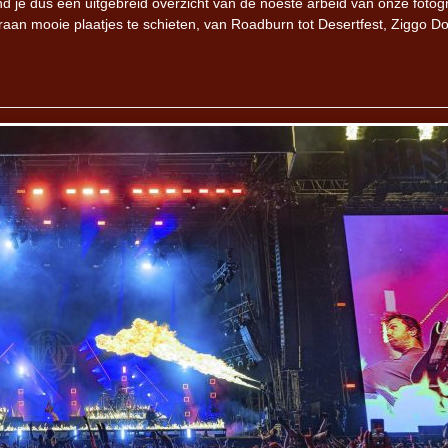
ind je dus een uitgebreid overzicht van de noeste arbeid van onze fotog
raan mooie plaatjes te schieten, van Roadburn tot Desertfest, Ziggo 