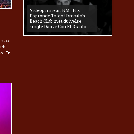
Videoprimeur: NMTH x
The
Popronde Talent Dracula’s
Zemma s
Beach Club met duivelse
underg
single Danze Con El Diablo
livesess
oortaan
iek.
en. En