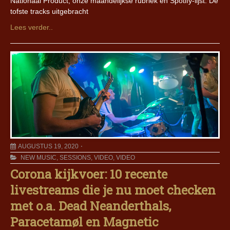
Nationaal Product, onze maandelijkse rubriek en Spotify-lijst. De
tofste tracks uitgebracht
Lees verder..
AUGUSTUS 19, 2020
NEW MUSIC
,
SESSIONS
,
VIDEO
,
VIDEO
Corona kijkvoer: 10 recente
livestreams die je nu moet checken
met o.a. Dead Neanderthals,
Paracetamøl en Magnetic