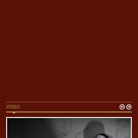
VIDEO

