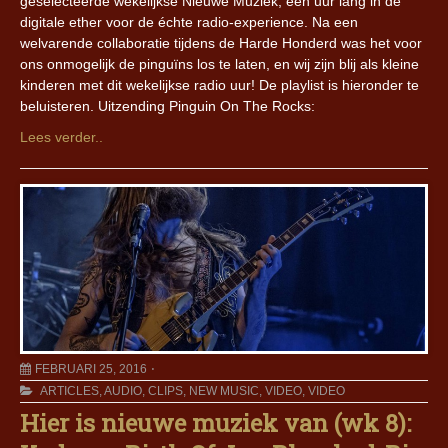
geselecteerde wekelijkse Nieuwe Muziek, één uur lang in de
digitale ether voor de échte radio-experience. Na een
welvarende collaboratie tijdens de Harde Honderd was het voor
ons onmogelijk de pinguïns los te laten, en wij zijn blij als kleine
kinderen met dit wekelijkse radio uur! De playlist is hieronder te
beluisteren. Uitzending Pinguin On The Rocks:
Lees verder..
FEBRUARI 25, 2016
ARTICLES
,
AUDIO
,
CLIPS
,
NEW MUSIC
,
VIDEO
,
VIDEO
Hier is nieuwe muziek van (wk 8):