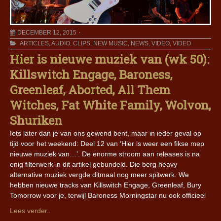
DECEMBER 12, 2015
ARTICLES
,
AUDIO
,
CLIPS
,
NEW MUSIC
,
NEWS
,
VIDEO
,
VIDEO
Hier is nieuwe muziek van (wk 50):
Killswitch Engage, Baroness,
Greenleaf, Aborted, All Them
Witches, Fat White Family, Wolvon,
Shuriken
Iets later dan je van ons gewend bent, maar in ieder geval op
tijd voor het weekend: Deel 12 van ‘Hier is weer een fikse mep
nieuwe muziek van…’. De enorme stroom aan releases is na
enig filterwerk in dit artikel gebundeld. Die berg heavy
alternative muziek vergde ditmaal nog meer spitwerk. We
hebben nieuwe tracks van Killswitch Engage, Greenleaf, Bury
Tomorrow voor je, terwijl Baroness Morningstar nu ook officieel
Lees verder..