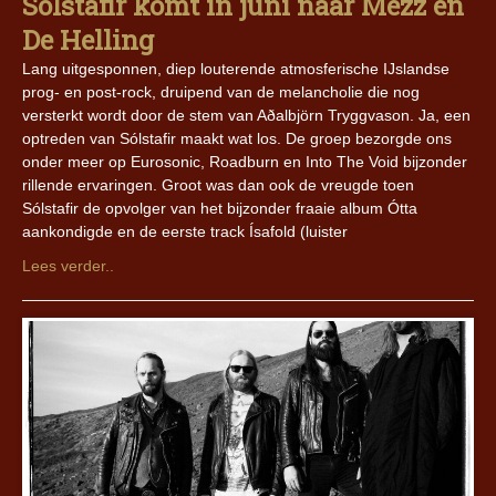
Sólstafir komt in juni naar Mezz en
De Helling
Lang uitgesponnen, diep louterende atmosferische IJslandse
prog- en post-rock, druipend van de melancholie die nog
versterkt wordt door de stem van Aðalbjörn Tryggvason. Ja, een
optreden van Sólstafir maakt wat los. De groep bezorgde ons
onder meer op Eurosonic, Roadburn en Into The Void bijzonder
rillende ervaringen. Groot was dan ook de vreugde toen
Sólstafir de opvolger van het bijzonder fraaie album Ótta
aankondigde en de eerste track Ísafold (luister
Lees verder..