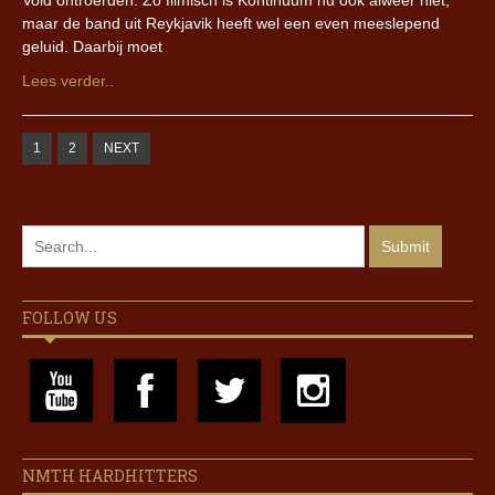
Void ontroerden. Zo filmisch is Kontinuum nu ook alweer niet,
maar de band uit Reykjavik heeft wel een even meeslepend
geluid. Daarbij moet
Lees verder..
1
2
NEXT
FOLLOW US
NMTH HARDHITTERS