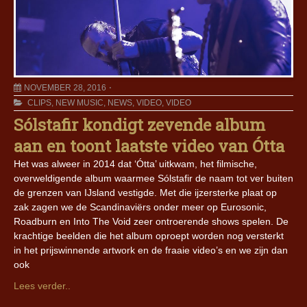
NOVEMBER 28, 2016
CLIPS
,
NEW MUSIC
,
NEWS
,
VIDEO
,
VIDEO
Sólstafir kondigt zevende album
aan en toont laatste video van Ótta
Het was alweer in 2014 dat ‘Ótta’ uitkwam, het filmische,
overweldigende album waarmee Sólstafir de naam tot ver buiten
de grenzen van IJsland vestigde. Met die ijzersterke plaat op
zak zagen we de Scandinaviërs onder meer op Eurosonic,
Roadburn en Into The Void zeer ontroerende shows spelen. De
krachtige beelden die het album oproept worden nog versterkt
in het prijswinnende artwork en de fraaie video’s en we zijn dan
ook
Lees verder..