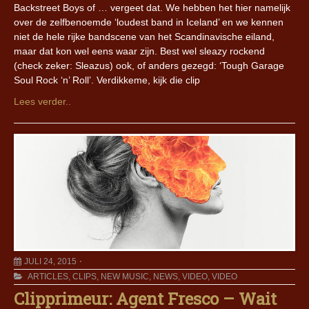
Backstreet Boys of … vergeet dat. We hebben het hier namelijk
over de zelfbenoemde ‘loudest band in Iceland’ en we kennen
niet de hele rijke bandscene van het Scandinavische eiland,
maar dat kon wel eens waar zijn. Best wel sleazy rockend
(check zeker: Sleazus) ook, of anders gezegd: ‘Tough Garage
Soul Rock ‘n’ Roll’. Verdikkeme, kijk die clip
Lees verder..
JULI 24, 2015
ARTICLES
,
CLIPS
,
NEW MUSIC
,
NEWS
,
VIDEO
,
VIDEO
Clipprimeur: Agent Fresco – Wait