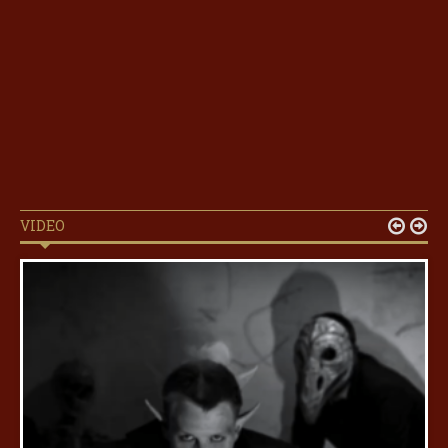
VIDEO

