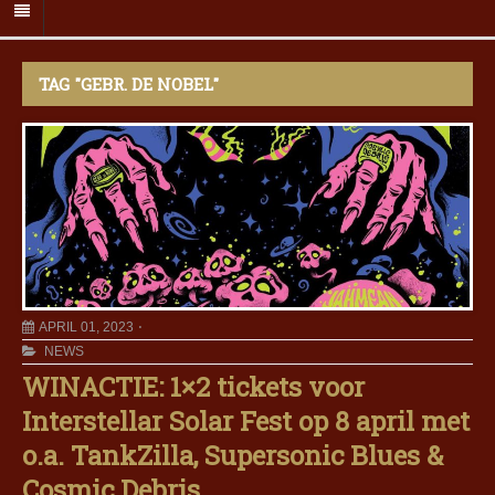
TAG "GEBR. DE NOBEL"
APRIL 01, 2023
NEWS
WINACTIE: 1×2 tickets voor
Interstellar Solar Fest op 8 april met
o.a. TankZilla, Supersonic Blues &
Cosmic Debris