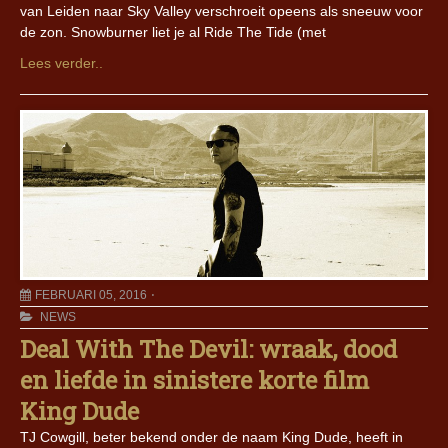
van Leiden naar Sky Valley verschroeit opeens als sneeuw voor
de zon. Snowburner liet je al Ride The Tide (met
Lees verder..
FEBRUARI 05, 2016
NEWS
Deal With The Devil: wraak, dood
en liefde in sinistere korte film
King Dude
TJ Cowgill, beter bekend onder de naam King Dude, heeft in