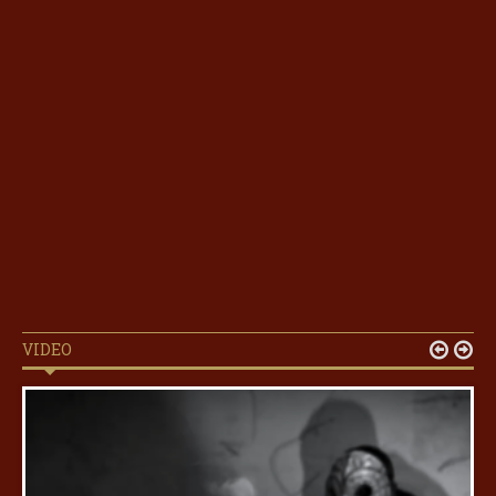
VIDEO

