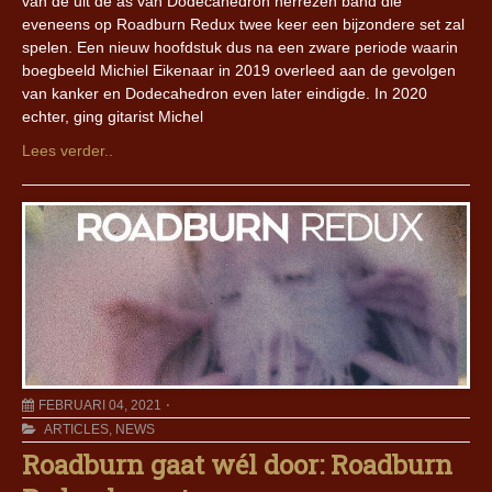
van de uit de as van Dodecahedron herrezen band die
eveneens op Roadburn Redux twee keer een bijzondere set zal
spelen. Een nieuw hoofdstuk dus na een zware periode waarin
boegbeeld Michiel Eikenaar in 2019 overleed aan de gevolgen
van kanker en Dodecahedron even later eindigde. In 2020
echter, ging gitarist Michel
Lees verder..
FEBRUARI 04, 2021
ARTICLES
,
NEWS
Roadburn gaat wél door: Roadburn