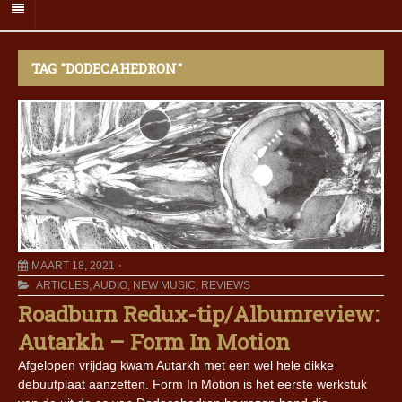
TAG "DODECAHEDRON"
MAART 18, 2021
ARTICLES
,
AUDIO
,
NEW MUSIC
,
REVIEWS
Roadburn Redux-tip/Albumreview:
Autarkh – Form In Motion
Afgelopen vrijdag kwam Autarkh met een wel hele dikke
debuutplaat aanzetten. Form In Motion is het eerste werkstuk