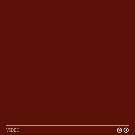
VIDEO

