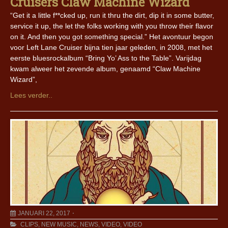
Cruisers Claw Machine Wizard
“Get it a little f**cked up, run it thru the dirt, dip it in some butter,
service it up, the let the folks working with you throw their flavor
on it. And then you got something special.” Het avontuur begon
voor Left Lane Cruiser bijna tien jaar geleden, in 2008, met het
eerste bluesrockalbum “Bring Yo’ Ass to the Table”. Varijdag
kwam alweer het zevende album, genaamd “Claw Machine
Wizard”,
Lees verder..
JANUARI 22, 2017
CLIPS
,
NEW MUSIC
,
NEWS
,
VIDEO
,
VIDEO