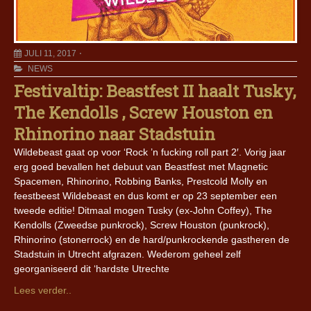
JULI 11, 2017
NEWS
Festivaltip: Beastfest II haalt Tusky,
The Kendolls , Screw Houston en
Rhinorino naar Stadstuin
Wildebeast gaat op voor ‘Rock ’n fucking roll part 2′. Vorig jaar
erg goed bevallen het debuut van Beastfest met Magnetic
Spacemen, Rhinorino, Robbing Banks, Prestcold Molly en
feestbeest Wildebeast en dus komt er op 23 september een
tweede editie! Ditmaal mogen Tusky (ex-John Coffey), The
Kendolls (Zweedse punkrock), Screw Houston (punkrock),
Rhinorino (stonerrock) en de hard/punkrockende gastheren de
Stadstuin in Utrecht afgrazen. Wederom geheel zelf
georganiseerd dit ‘hardste Utrechte
Lees verder..