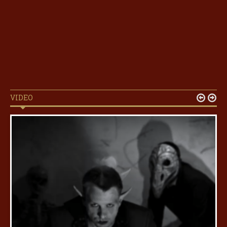
VIDEO

