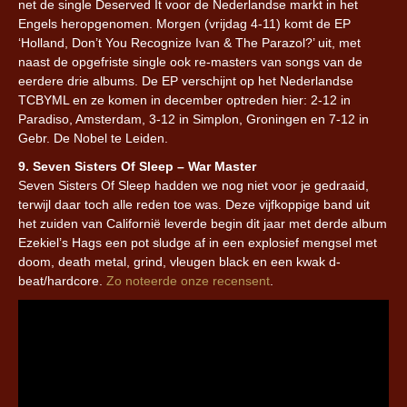
net de single Deserved It voor de Nederlandse markt in het
Engels heropgenomen. Morgen (vrijdag 4-11) komt de EP
‘Holland, Don’t You Recognize Ivan & The Parazol?’ uit, met
naast de opgefriste single ook re-masters van songs van de
eerdere drie albums. De EP verschijnt op het Nederlandse
TCBYML en ze komen in december optreden hier: 2-12 in
Paradiso, Amsterdam, 3-12 in Simplon, Groningen en 7-12 in
Gebr. De Nobel te Leiden.
9. Seven Sisters Of Sleep – War Master
Seven Sisters Of Sleep hadden we nog niet voor je gedraaid,
terwijl daar toch alle reden toe was. Deze vijfkoppige band uit
het zuiden van Californië leverde begin dit jaar met derde album
Ezekiel’s Hags een pot sludge af in een explosief mengsel met
doom, death metal, grind, vleugen black en een kwak d-
beat/hardcore.
Zo noteerde onze recensent
.