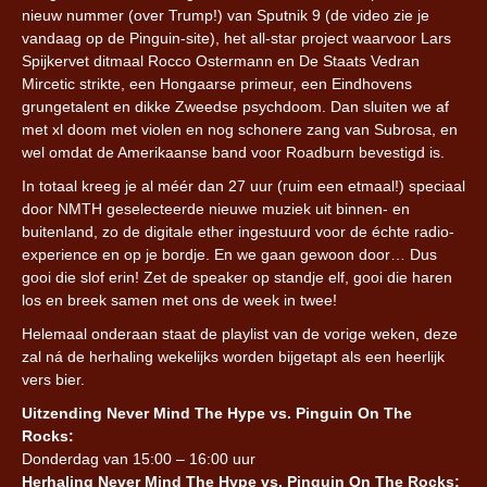
nieuw nummer (over Trump!) van Sputnik 9 (de video zie je
vandaag op de Pinguin-site), het all-star project waarvoor Lars
Spijkervet ditmaal Rocco Ostermann en De Staats Vedran
Mircetic strikte, een Hongaarse primeur, een Eindhovens
grungetalent en dikke Zweedse psychdoom. Dan sluiten we af
met xl doom met violen en nog schonere zang van Subrosa, en
wel omdat de Amerikaanse band voor Roadburn bevestigd is.
In totaal kreeg je al méér dan 27 uur (ruim een etmaal!) speciaal
door NMTH geselecteerde nieuwe muziek uit binnen- en
buitenland, zo de digitale ether ingestuurd voor de échte radio-
experience en op je bordje. En we gaan gewoon door… Dus
gooi die slof erin! Zet de speaker op standje elf, gooi die haren
los en breek samen met ons de week in twee!
Helemaal onderaan staat de playlist van de vorige weken, deze
zal ná de herhaling wekelijks worden bijgetapt als een heerlijk
vers bier.
Uitzending Never Mind The Hype vs. Pinguin On The
Rocks:
Donderdag van 15:00 – 16:00 uur
Herhaling Never Mind The Hype vs. Pinguin On The Rocks: