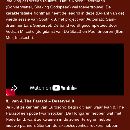
’the king of Russian roulette’. Dat is Rocco Ostermann
(Donnerwetter, Shaking Godspeed) wel toevertrouwd. De
karakteristieke frontman heeft de leadrol in deze (B-kant van de)
vierde sessie van Sputnik 9, het project van Automatic Sam-
drummer Lars Spijkervet. De band wordt gecompleteed door
Vedran Mircetic (de gitarist van De Staat) en Paul Snoeren (Illen
Mer, Inlakecht).
8. Ivan & The Parazol – Deserved It
Je kunt ze kennen van Eurosonic begin dit jaar, waar Ivan & The
Parazol een potje kwam rocken. De Hongaren hebben wat met
Nederland, want ze kwamen in de zomer terug en hebben
nieuwe plannen. Sterker: de sixties/seventies rockers hebben